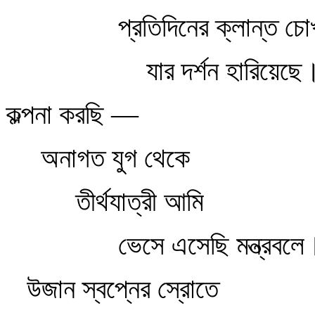
প্রতিদিনের ক্লান্ত চো
যার দর্শন হারিয়েছে
কল্পনা করছি —
অনাগত যুগ থেকে
তীর্থযাত্রী আমি
ভেসে এসেছি মন্ত্রবলে
উজান স্বপ্নের স্রোতে