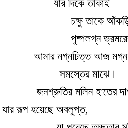
যার দিকে তাকাই
চক্ষু তাকে আঁকড়িয়ে
পুষ্পলগ্ন ভ্রমরের
আমার নগ্নচিত্ত আজ মগ্ন 
সমস্তের মাঝে।
জনশ্রুতির মলিন হাতের দাগ
যার রূপ হয়েছে অবলুপ্ত,
যা পরেছে তুচ্ছতার মলি