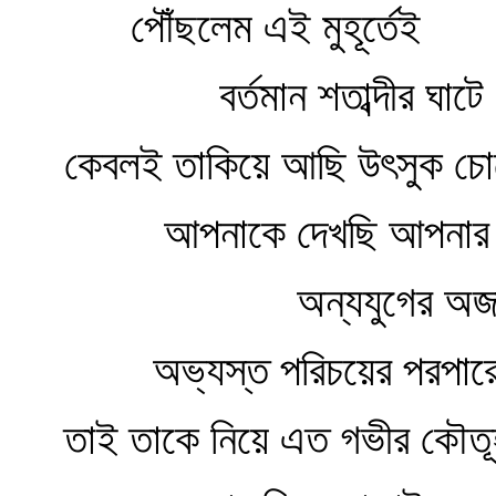
পৌঁছলেম এই মুহূর্তেই
বর্তমান শতাব্দীর ঘাটে
কেবলই তাকিয়ে আছি উৎসুক চ
আপনাকে দেখছি আপনার ব
অন্যযুগের অজানা
অভ্যস্ত পরিচয়ের পরপার
তাই তাকে নিয়ে এত গভীর কৌত