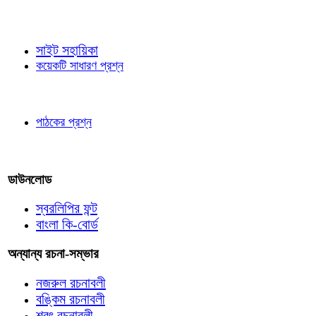
জ্ঞাতব্য বিষয়
সাইট সহায়িকা
কয়েকটি সাধারণ প্রশ্ন
পাঠকের চোখে
পাঠকের প্রশ্ন
আমাদের লিখুন
ডাউনলোড
স্বরলিপির ফন্ট
বাংলা কি-বোর্ড
অন্যান্য রচনা-সম্ভার
নজরুল রচনাবলী
বঙ্কিম রচনাবলী
শরৎ রচনাবলী