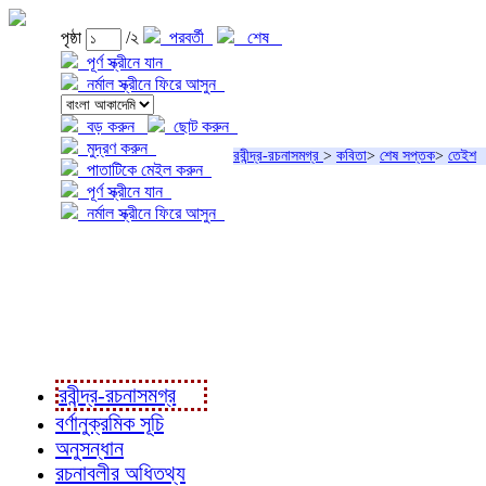
পৃষ্ঠা
/২
পরবর্তী
শেষ
পূর্ণ স্ক্রীনে যান
নর্মাল স্ক্রীনে ফিরে আসুন
বড় করুন
ছোট করুন
মুদ্রণ করুন
রবীন্দ্র-রচনাসমগ্র
>
কবিতা
>
শেষ সপ্তক
>
তেইশ
পাতাটিকে মেইল করুন
পূর্ণ স্ক্রীনে যান
নর্মাল স্ক্রীনে ফিরে আসুন
প্রকল্প সম্বন্ধে
প্রকল্প রূপায়ণে
রবীন্দ্র-রচনাবলী
রবীন্দ্র-রচনাসমগ্র
বর্ণানুক্রমিক সূচি
অনুসন্ধান
রচনাবলীর অধিতথ্য