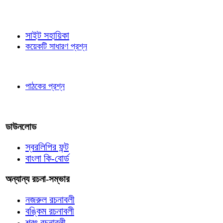
জ্ঞাতব্য বিষয়
সাইট সহায়িকা
কয়েকটি সাধারণ প্রশ্ন
পাঠকের চোখে
পাঠকের প্রশ্ন
আমাদের লিখুন
ডাউনলোড
স্বরলিপির ফন্ট
বাংলা কি-বোর্ড
অন্যান্য রচনা-সম্ভার
নজরুল রচনাবলী
বঙ্কিম রচনাবলী
শরৎ রচনাবলী