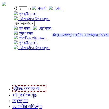
পৃষ্ঠা
/২
পরবর্তী
শেষ
পূর্ণ স্ক্রীনে যান
নর্মাল স্ক্রীনে ফিরে আসুন
বড় করুন
ছোট করুন
মুদ্রণ করুন
রবীন্দ্র-রচনাসমগ্র
>
কবিতা
>
রোগশয্যায়
>
সংযোজন
পাতাটিকে মেইল করুন
পূর্ণ স্ক্রীনে যান
নর্মাল স্ক্রীনে ফিরে আসুন
প্রকল্প সম্বন্ধে
প্রকল্প রূপায়ণে
রবীন্দ্র-রচনাবলী
রবীন্দ্র-রচনাসমগ্র
বর্ণানুক্রমিক সূচি
অনুসন্ধান
রচনাবলীর অধিতথ্য