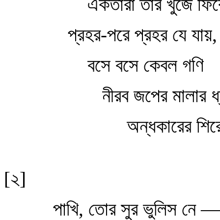
একতারা তার খুঁজে ফির
প্রহর-পরে প্রহর যে যায়,
বসে বসে কেবল গণি
নীরব জপের মালার ধ্ব
অন্ধকারের শিরে শ
[২]
পাখি, তোর সুর ভুলিস নে —