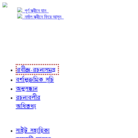
পূর্ণ স্ক্রীনে যান
নর্মাল স্ক্রীনে ফিরে আসুন
প্রকল্প সম্বন্ধে
প্রকল্প রূপায়ণে
রবীন্দ্র-রচনাবলী
রবীন্দ্র-রচনাসমগ্র
বর্ণানুক্রমিক সূচি
অনুসন্ধান
রচনাবলীর
অধিতথ্য
জ্ঞাতব্য বিষয়
সাইট সহায়িকা