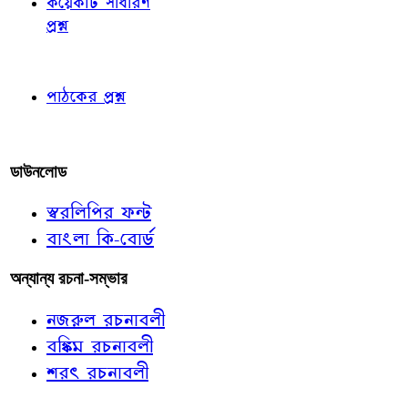
কয়েকটি সাধারণ
প্রশ্ন
পাঠকের চোখে
পাঠকের প্রশ্ন
আমাদের লিখুন
ডাউনলোড
স্বরলিপির ফন্ট
বাংলা কি-বোর্ড
অন্যান্য রচনা-সম্ভার
নজরুল রচনাবলী
বঙ্কিম রচনাবলী
শরৎ রচনাবলী