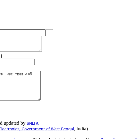
ে।
nd updated by
SNLTR.
, India)
Electronics, Government of West Bengal