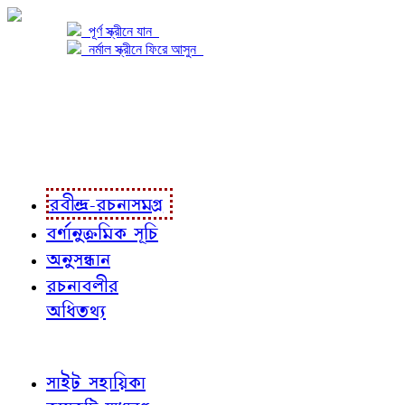
পূর্ণ স্ক্রীনে যান
নর্মাল স্ক্রীনে ফিরে আসুন
প্রকল্প সম্বন্ধে
প্রকল্প রূপায়ণে
রবীন্দ্র-রচনাবলী
রবীন্দ্র-রচনাসমগ্র
বর্ণানুক্রমিক সূচি
অনুসন্ধান
রচনাবলীর
অধিতথ্য
জ্ঞাতব্য বিষয়
সাইট সহায়িকা