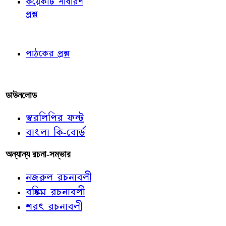
কয়েকটি সাধারণ
প্রশ্ন
পাঠকের চোখে
পাঠকের প্রশ্ন
আমাদের লিখুন
ডাউনলোড
স্বরলিপির ফন্ট
বাংলা কি-বোর্ড
অন্যান্য রচনা-সম্ভার
নজরুল রচনাবলী
বঙ্কিম রচনাবলী
শরৎ রচনাবলী