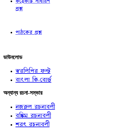
কয়েকটি সাধারণ
প্রশ্ন
পাঠকের চোখে
পাঠকের প্রশ্ন
আমাদের লিখুন
ডাউনলোড
স্বরলিপির ফন্ট
বাংলা কি-বোর্ড
অন্যান্য রচনা-সম্ভার
নজরুল রচনাবলী
বঙ্কিম রচনাবলী
শরৎ রচনাবলী