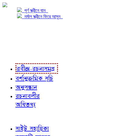
পূর্ণ স্ক্রীনে যান
নর্মাল স্ক্রীনে ফিরে আসুন
প্রকল্প সম্বন্ধে
প্রকল্প রূপায়ণে
রবীন্দ্র-রচনাবলী
রবীন্দ্র-রচনাসমগ্র
বর্ণানুক্রমিক সূচি
অনুসন্ধান
রচনাবলীর
অধিতথ্য
জ্ঞাতব্য বিষয়
সাইট সহায়িকা