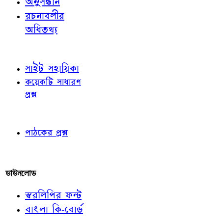
অনুসন্ধান
রচনাবলীর
অধিতথ্য
জ্ঞাতব্য বিষয়
সাইট সহায়িকা
কয়েকটি সাধারণ
প্রশ্ন
পাঠকের চোখে
পাঠকের প্রশ্ন
আমাদের লিখুন
ডাউনলোড
স্বরলিপির ফন্ট
বাংলা কি-বোর্ড