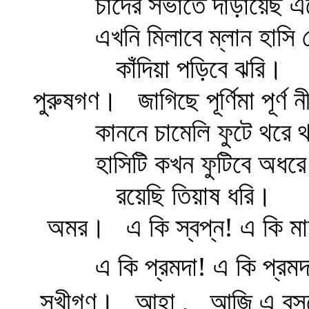
চাঁদের সভাতে দাঁড়ায়েছ এ
এখনি মিলাবে ম্লান হাসি
কাঁদিয়া পড়িবে ঝরি।
পুরুষগণ।
জাগিছে পূর্ণিমা পূর্ণ ন
কাননে চামেলি ফুটে থরে থ
হাসিটি কখন ফুটিবে অধরে
রয়েছি তিয়াষ ধরি।
অমর।
এ কি স্বপ্ন! এ কি মা
এ কি প্রমদা! এ কি প্রম
সখীগণ।
আহা ,
আজি এ বসন্