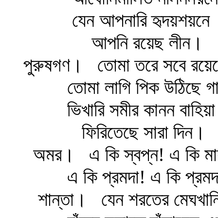
যেন আপনারি হৃদয়শয়নে
আপনি রয়েছ লীন।
পুরুষগণ।
তোমা তরে সবে রয়েছে
তোমা লাগি পিক উঠিছে গা
ভিখারি সমীর কানন বাহিয়া
ফিরিতেছে সারা দিন।
অমর।
এ কি স্বপ্ন! এ কি মা
এ কি প্রমদা! এ কি প্রমদ
শান্তা।
যেন শরতের মেঘখান