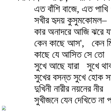
এত বাঁশি বাজে, এত পাখি 
সখীর হৃদয় কুসুমকোমল–
কার অনাদরে আজি ঝরে য
কেন কাছে আস',
কেন মি
কাছে যে আসিত সে তো
সুখে আছে যারা
সুখে থাক্
সুখের বসন্ত সুখে হোক স
দুখিনী নারীর নয়নের নীর
সুখীজনে যেন দেখিতে না 