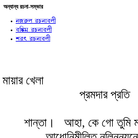
অন্যান্য রচনা-সম্ভার
নজরুল রচনাবলী
বঙ্কিম রচনাবলী
শরৎ রচনাবলী
মায়ার খেলা
প্রমদার প্রতি
শান্তা।
আহা, কে গো তুমি 
আধোনিমীলিত নলিননয়নে