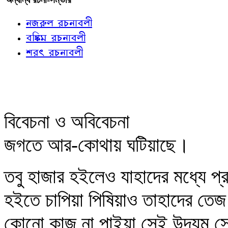
নজরুল রচনাবলী
বঙ্কিম রচনাবলী
শরৎ রচনাবলী
বিবেচনা ও অবিবেচনা
জগতে আর-কোথায় ঘটিয়াছে।
তবু হাজার হইলেও যাহাদের মধ্যে প্
হইতে চাপিয়া পিষিয়াও তাহাদের তেজ
কোনো কাজ না পাইয়া সেই উদ্যম সে