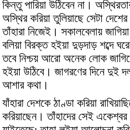
কিন্তু পারিয়া উঠিবেন না। অস্থিরতার
অস্থির করিয়া তুলিয়াছে সেটা দেশের
তাঁহারা নিজেই। সকালবেলায় জাগি
বলিয়া বিরক্ত হইয়া দুড়দাড় শব্দে ঘর
তবে নিশ্চয় আরো অনেক লোক জাগিবে 
হইয়া উঠিবে। জাগরণের দিনে দুই 
আশার কথা।
যাঁহারা দেশকে ঠাণ্ডা করিয়া রাখিয়া
করিয়াছেন। তাঁহাদের সেই একেশ্বর রা
যাইতেছে; তাহা লইয়া আলোচনা করিত