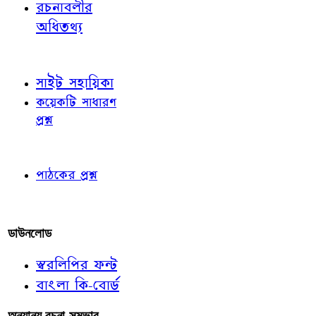
রচনাবলীর
অধিতথ্য
জ্ঞাতব্য বিষয়
সাইট সহায়িকা
কয়েকটি সাধারণ
প্রশ্ন
পাঠকের চোখে
পাঠকের প্রশ্ন
আমাদের লিখুন
ডাউনলোড
স্বরলিপির ফন্ট
বাংলা কি-বোর্ড
অন্যান্য রচনা-সম্ভার