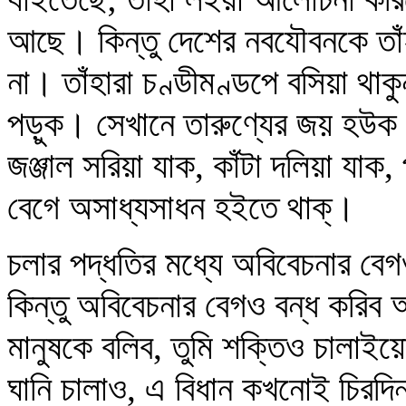
আছে। কিন্তু দেশের নবযৌবনকে তাঁহা
না। তাঁহারা চণ্ডীমণ্ডপে বসিয়া থা
পড়ুক। সেখানে তারুণ্যের জয় হউক। 
জঞ্জাল সরিয়া যাক, কাঁটা দলিয়া যা
বেগে অসাধ্যসাধন হইতে থাক্‌।
চলার পদ্ধতির মধ্যে অবিবেচনার বে
কিন্তু অবিবেচনার বেগও বন্ধ করিব 
মানুষকে বলিব, তুমি শক্তিও চালাইয়ো
ঘানি চালাও, এ বিধান কখনোই চিরদি