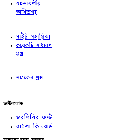
রচনাবলীর
অধিতথ্য
জ্ঞাতব্য বিষয়
সাইট সহায়িকা
কয়েকটি সাধারণ
প্রশ্ন
পাঠকের চোখে
পাঠকের প্রশ্ন
আমাদের লিখুন
ডাউনলোড
স্বরলিপির ফন্ট
বাংলা কি-বোর্ড
অন্যান্য রচনা-সম্ভার