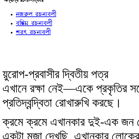
নজরুল রচনাবলী
বঙ্কিম রচনাবলী
শরৎ রচনাবলী
য়ুরোপ-প্রবাসীর দ্বিতীয় পত্র
এখানে রক্ষা নেই—একে প্রকৃতির সঙ্গে
প্রতিদ্বন্দ্বিতা রোখারুখি করছে।
ক্রমে ক্রমে এখানকার দুই-এক জন
একটা মজা দেখছি, এখানকার লোকের