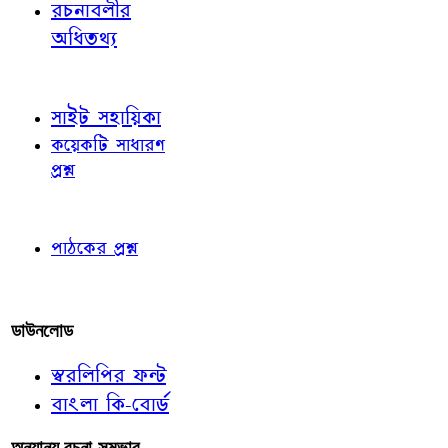
রচনাবলীর
অধিতথ্য
জ্ঞাতব্য বিষয়
সাইট সহায়িকা
কয়েকটি সাধারণ
প্রশ্ন
পাঠকের চোখে
পাঠকের প্রশ্ন
আমাদের লিখুন
ডাউনলোড
স্বরলিপির ফন্ট
বাংলা কি-বোর্ড
অন্যান্য রচনা-সম্ভার