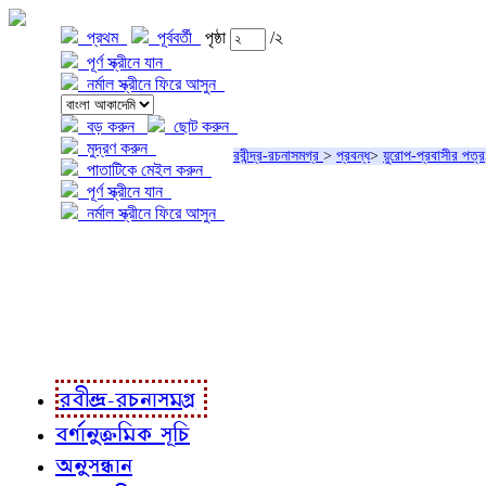
প্রথম
পূর্ববর্তী
পৃষ্ঠা
/২
পূর্ণ স্ক্রীনে যান
নর্মাল স্ক্রীনে ফিরে আসুন
বড় করুন
ছোট করুন
মুদ্রণ করুন
রবীন্দ্র-রচনাসমগ্র
>
প্রবন্ধ
>
য়ুরোপ-প্রবাসীর পত্র
পাতাটিকে মেইল করুন
পূর্ণ স্ক্রীনে যান
নর্মাল স্ক্রীনে ফিরে আসুন
প্রকল্প সম্বন্ধে
প্রকল্প রূপায়ণে
রবীন্দ্র-রচনাবলী
রবীন্দ্র-রচনাসমগ্র
বর্ণানুক্রমিক সূচি
অনুসন্ধান