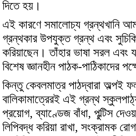
দিতে হয়।
এই কারণে সমালোচ্য গ্রন্থখানি আ
গ্রন্থকার উপযুক্ত গ্রন্থ এবং সুচি
করিয়াছেন। তাঁহার ভাষা সরল এবং যথা
বিশেষ জ্ঞানহীন পাঠক-পাঠিকাদের পক্
কিন্তু কেবলমাত্র পাঠদ্বারা অল্পই ফ
বালিকামাত্রেরই এই গ্রন্থ স্কুলপা
প্রয়োগ, ব্যাণ্ডেজ বাঁধা, পুল্টিস দে
লিপিবদ্ধ করিয়া রাখা, সংক্রামক রো