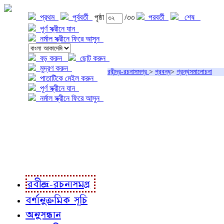
প্রথম
পূর্ববর্তী
পৃষ্ঠা
/৩৩
পরবর্তী
শেষ
পূর্ণ স্ক্রীনে যান
নর্মাল স্ক্রীনে ফিরে আসুন
বড় করুন
ছোট করুন
মুদ্রণ করুন
রবীন্দ্র-রচনাসমগ্র
>
প্রবন্ধ
>
গ্রন্থসমালোচনা
পাতাটিকে মেইল করুন
পূর্ণ স্ক্রীনে যান
নর্মাল স্ক্রীনে ফিরে আসুন
প্রকল্প সম্বন্ধে
প্রকল্প রূপায়ণে
রবীন্দ্র-রচনাবলী
রবীন্দ্র-রচনাসমগ্র
বর্ণানুক্রমিক সূচি
অনুসন্ধান