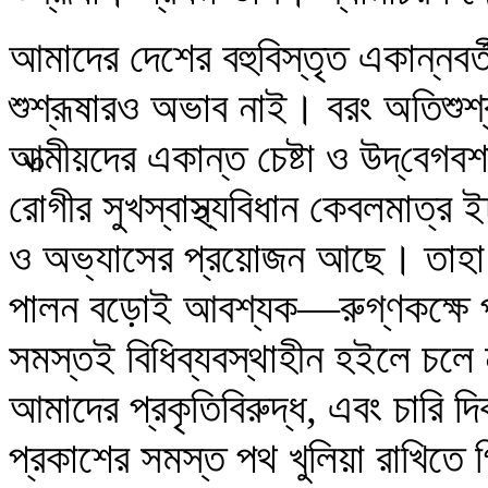
আমাদের দেশের বহুবিস্তৃত একান্নবর্তী
শুশ্রূষারও অভাব নাই। বরং অতিশুশ্
আত্মীয়দের একান্ত চেষ্টা ও উদ্‌বে
রোগীর সুখস্বাস্থ্যবিধান কেবলমাত্র ই
ও অভ্যাসের প্রয়োজন আছে। তাহা ছাড়
পালন বড়োই আবশ্যক—রুগ্‌ণকক্ষে প
সমস্তই বিধিব্যবস্থাহীন হইলে চলে ন
আমাদের প্রকৃতিবিরুদ্ধ, এবং চারি দ
প্রকাশের সমস্ত পথ খুলিয়া রাখিতে গি