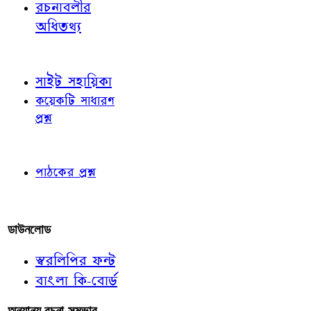
রচনাবলীর
অধিতথ্য
জ্ঞাতব্য বিষয়
সাইট সহায়িকা
কয়েকটি সাধারণ
প্রশ্ন
পাঠকের চোখে
পাঠকের প্রশ্ন
আমাদের লিখুন
ডাউনলোড
স্বরলিপির ফন্ট
বাংলা কি-বোর্ড
অন্যান্য রচনা-সম্ভার