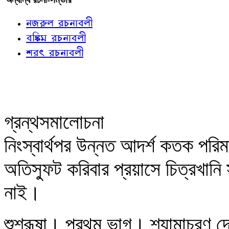
নজরুল রচনাবলী
বঙ্কিম রচনাবলী
শরৎ রচনাবলী
গ্রন্থসমালোচনা
নিংস্বার্থপর উন্নত আদর্শ কতক পরি
অতিস্ফুট করিবার প্রয়াসে চিত্রখানি
নাই।
শুশ্রূষা। প্রথম ভাগ। শ্যামাচরণ 