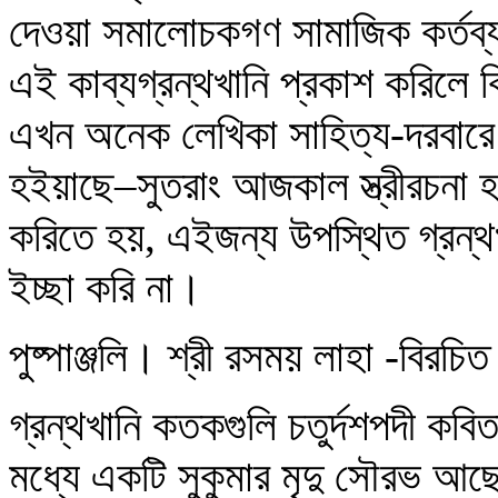
দেওয়া সমালোচকগণ সামাজিক কর্তব্য
এই কাব্যগ্রন্থখানি প্রকাশ করিলে ক
এখন অনেক লেখিকা সাহিত্য-দরবারে
হইয়াছে–সুতরাং আজকাল স্ত্রীরচনা হ
করিতে হয়, এইজন্য উপস্থিত গ্রন্থ
ইচ্ছা করি না।
পুষ্পাঞ্জলি। শ্রী রসময় লাহা -বির
গ্রন্থখানি কতকগুলি চতুর্দশপদী কবি
মধ্যে একটি সুকুমার মৃদু সৌরভ আছে