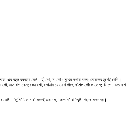
র মতো এর বহুল ব্যবহার নেই। হাঁ গো, না গো : মুখের কথায় চলে; মেয়েদের মুখেই বেশি।
 কেন গো, এত রাগ কেন; কেন গো, তোমার যে দেখি গাছে কাঁঠাল গোঁফে তেল; কী গো, এত রাগ
ার নেই। ‘তুমি’ ‘তোমার’ সঙ্গেই এর চল, ‘আপনি’ বা ‘তুই’ শব্দের সঙ্গে নয়।