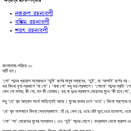
নজরুল রচনাবলী
বঙ্কিম রচনাবলী
শরৎ রচনাবলী
বাংলাভাষা-পরিচয় ২০
মাটি হল।
‘গো’ শব্দের প্রয়োগ সম্বোধনে ‘তুমি’ বর্গের মানুষ সম্বন্ধে, ‘তুই’, বা ‘আপনি’ বর্গের
ভয় কিংবা ঘৃণা-প্রকাশে ‘মা গো’। ‘বাবা গো’ শুধু ভয়-প্রকাশে। ‘শোনো’ শব্দের প্রতি 
কেন গো মশায়; কী গো, হল কী তোমার। ভয় বা দুঃখ-প্রকাশে মেয়েদের মুখে ‘কী হবে গো’, 
শুধু ‘হে’ শব্দ আহ্বান অর্থে সাহিত্যেই আছে। মুখের কথায় চলে ‘ওহে’। কিংবা প্রশ্নের 
‘রে’ শব্দ অসম্মানে কিংবা স্নেহপ্রকাশে : হাঁ রে, কেন রে, ওরে বেটা ভূত,ওরে হতভাগা, ওর
‘লো’ ‘লা’ মেয়েদের মুখের সম্বোধন। এও ‘তুই’ শব্দের যোগে। ভদ্রমহল থেকে ক্রমশ 