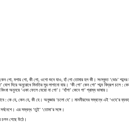
 নয় : কেন গো, মশায় গো, কী গো, ওগো শুনে যাও, হাঁ গো তোমার হল কী। সংস্কৃত ‘ভোঃ’ শব্দে
‘গো’ যোগ দিয়ে অনুরোধে মিনতির সুর লাগানো যায়। ‘কী গো’ কেন গো’ শব্দে বিদ্রূপ চলে :
কিংবা অনুনয়ে ‘একা ফেলে যেয়ো না গো’। ‘হাঁগা’ কেনে গা’ গ্রাম্য ভাষায়।
ভাবে : কে হে, কেন হে, কী হে। অনুজ্ঞায় ‘চলো হে’। মাননীয়দের সম্বন্ধে এই ‘ওহে’র ব্যবহ
ে সর্বনেশে। এর সম্বন্ধ ‘তুই’ ‘তোমা’র সঙ্গে।
এর চলন গেছে উঠে।