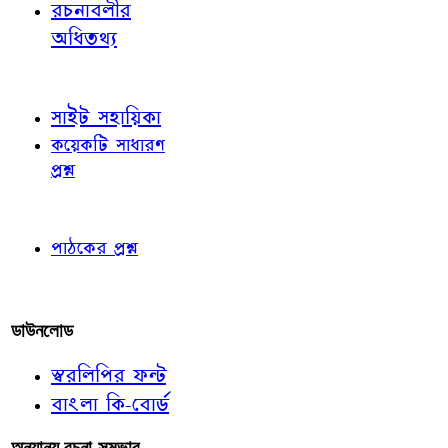
রচনাবলীর
অধিতথ্য
জ্ঞাতব্য বিষয়
সাইট সহায়িকা
কয়েকটি সাধারণ
প্রশ্ন
পাঠকের চোখে
পাঠকের প্রশ্ন
আমাদের লিখুন
ডাউনলোড
স্বরলিপির ফন্ট
বাংলা কি-বোর্ড
অন্যান্য রচনা-সম্ভার