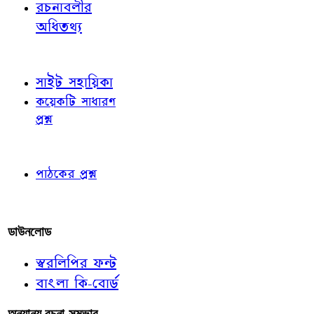
রচনাবলীর
অধিতথ্য
জ্ঞাতব্য বিষয়
সাইট সহায়িকা
কয়েকটি সাধারণ
প্রশ্ন
পাঠকের চোখে
পাঠকের প্রশ্ন
আমাদের লিখুন
ডাউনলোড
স্বরলিপির ফন্ট
বাংলা কি-বোর্ড
অন্যান্য রচনা-সম্ভার