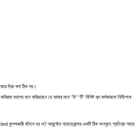
 জোর দিয়া বলা ঠিক নয়।
িরাজ মহাশয় মনে করিয়াছেন যে আমার মতে ‘টা’ ‘টি’ বিশিষ্ট শব্দ কর্মকারকে নির্বিশেষে
ted কুলসঞ্চারী বলিলে হয় না? আয়ুর্বেদে নাছোড়বান্দার একটি ঠিক সংস্কৃত প্রতিশব্দ আছে