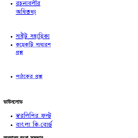
রচনাবলীর
অধিতথ্য
জ্ঞাতব্য বিষয়
সাইট সহায়িকা
কয়েকটি সাধারণ
প্রশ্ন
পাঠকের চোখে
পাঠকের প্রশ্ন
আমাদের লিখুন
ডাউনলোড
স্বরলিপির ফন্ট
বাংলা কি-বোর্ড
অন্যান্য রচনা-সম্ভার