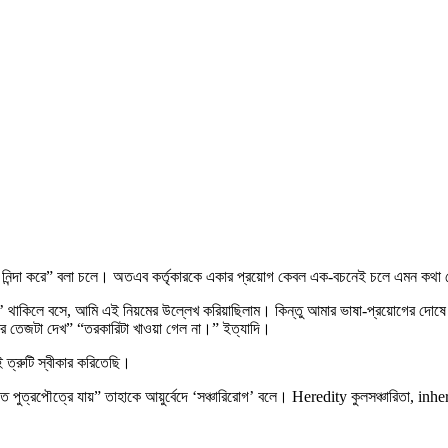
কে নিন্দা করে” বলা চলে। অতএব কর্তৃকারকে একার প্রয়োগ কেবল এক-বচনেই চলে এমন কথা
‘টি’ থাকিলে বসে, আমি এই নিয়মের উল্লেখ করিয়াছিলাম। কিন্তু আমার ভাষা-প্রয়োগের দোষে কব
ুনের তেজটা দেখ” “তরকারিটা খাওয়া গেল না।” ইত্যাদি।
 ত্রুটি স্বীকার করিতেছি।
ে পুত্রপৌত্রে যায়” তাহাকে আয়ুর্বেদে ‘সঞ্চারিরোগ’ বলে। Heredity কুলসঞ্চারিতা, inheri