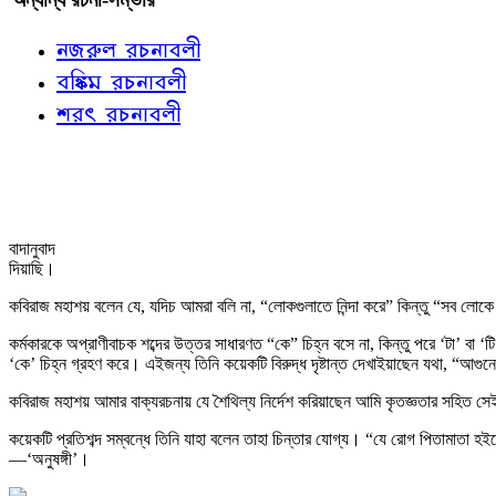
নজরুল রচনাবলী
বঙ্কিম রচনাবলী
শরৎ রচনাবলী
বাদানুবাদ
দিয়াছি।
কবিরাজ মহাশয় বলেন যে, যদিচ আমরা বলি না, “লোকগুলাতে নিন্দা করে” কিন্তু “সব লো
কর্মকারকে অপ্রাণীবাচক শব্দের উত্তর সাধারণত “কে” চিহ্ন বসে না, কিন্তু পরে ‘টা’ বা 
‘কে’ চিহ্ন গ্রহণ করে। এইজন্য তিনি কয়েকটি বিরুদ্ধ দৃষ্টান্ত দেখাইয়াছেন যথা, “আগ
কবিরাজ মহাশয় আমার বাক্যরচনায় যে শৈথিল্য নির্দেশ করিয়াছেন আমি কৃতজ্ঞতার সহিত সেই
কয়েকটি প্রতিশব্দ সম্বন্ধে তিনি যাহা বলেন তাহা চিন্তার যোগ্য। “যে রোগ পিতামাতা হইত
—‘অনুষঙ্গী’।