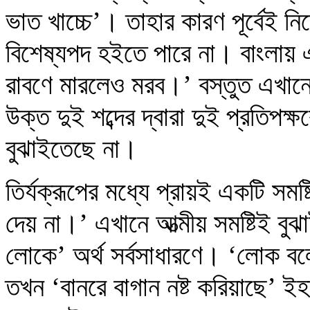
ভাত খাচ্চে’। তাহার কারণ পূর্বেই ন
বিশেষ্যপদ হইতে পারে না। বাংলায় 
রাবণে মারলেও মরব।’ বস্তুত এখানে
উক্ত দুই শব্দের দ্বারা দুই প্রতি
বুঝাইতেছে না।
তির্যক্‌রূপের মধ্যে প্রায়ই একটি সম
দেয় না।’ এখানে আত্মীয় সমষ্টিই 
লোকে’ অর্থ সর্বসাধারণে। ‘লোক ব
তখন ‘বানরে বাগান নষ্ট করিয়াছে’ ই