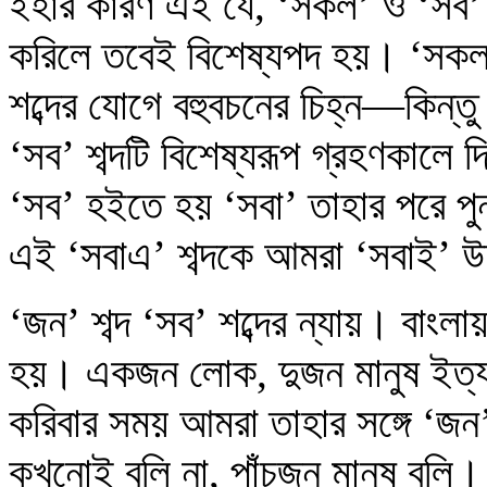
ইহার কারণ এই যে, ‘সকল’ ও ‘সব’ শব্
করিলে তবেই বিশেষ্যপদ হয়। ‘সকল’
শব্দের যোগে বহুবচনের চিহ্ন—কিন্ত
‘সব’ শব্দটি বিশেষ্যরূপ গ্রহণকালে দ
‘সব’ হইতে হয় ‘সবা’ তাহার পরে প
এই ‘সবাএ’ শব্দকে আমরা ‘সবাই’ উচ
‘জন’ শব্দ ‘সব’ শব্দের ন্যায়। বাংল
হয়। একজন লোক, দুজন মানুষ ইত্যাদি
করিবার সময় আমরা তাহার সঙ্গে ‘জন’
কখনোই বলি না, পাঁচজন মানুষ বলি। 