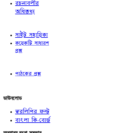
রচনাবলীর
অধিতথ্য
জ্ঞাতব্য বিষয়
সাইট সহায়িকা
কয়েকটি সাধারণ
প্রশ্ন
পাঠকের চোখে
পাঠকের প্রশ্ন
আমাদের লিখুন
ডাউনলোড
স্বরলিপির ফন্ট
বাংলা কি-বোর্ড
অন্যান্য রচনা-সম্ভার