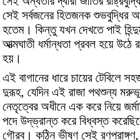
সেই অন্ধতার দ্বারা জাতির রাষ্ট্রবু
সেই সর্বজনের হিতজনক শুভবুদ্ধির আর
হতেম। কিন্তু যখন দেখতে পাই হিন্দুম
আত্মঘাতী ধর্মান্ধতা প্রবল হয়ে উঠে
হয়।
এই বাগানের ধারে চায়ের টেবিলে সহ
দুরূহ, যেদিন এই রাজা পথশুন্য মরু
নেতৃত্বের অধীনে এক করে নিয়ে জর্ম
পদে উদ্‌ভ্রান্ত করে বিধ্বস্ত করেছি
গৌরব। কঠিন ভীষণ সেই রণপ্রাঙ্গণ,