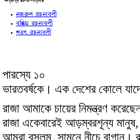
নজরুল রচনাবলী
বঙ্কিম রচনাবলী
শরৎ রচনাবলী
পারস্যে ১০
ভারতবর্ষকে। এক দেশের কোলে যাদে
রাজা আমাকে চায়ের নিমন্ত্রণ করেছে
রাজা একেবারেই আড়ম্বরশূন্য মানুষ
আমরা বসলুম, সামনে নীচে বাগান। রা