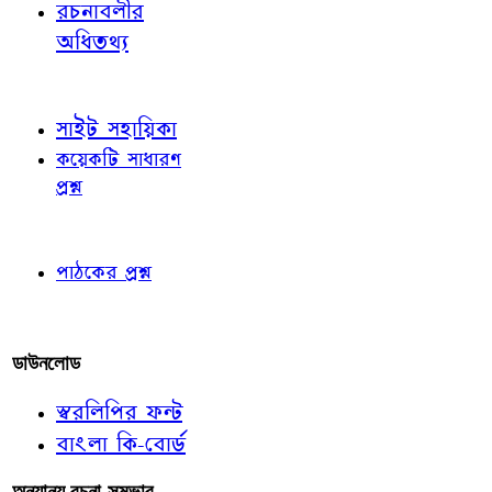
রচনাবলীর
অধিতথ্য
জ্ঞাতব্য বিষয়
সাইট সহায়িকা
কয়েকটি সাধারণ
প্রশ্ন
পাঠকের চোখে
পাঠকের প্রশ্ন
আমাদের লিখুন
ডাউনলোড
স্বরলিপির ফন্ট
বাংলা কি-বোর্ড
অন্যান্য রচনা-সম্ভার