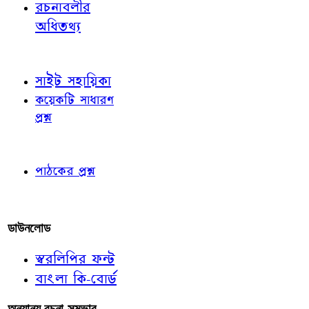
রচনাবলীর
অধিতথ্য
জ্ঞাতব্য বিষয়
সাইট সহায়িকা
কয়েকটি সাধারণ
প্রশ্ন
পাঠকের চোখে
পাঠকের প্রশ্ন
আমাদের লিখুন
ডাউনলোড
স্বরলিপির ফন্ট
বাংলা কি-বোর্ড
অন্যান্য রচনা-সম্ভার