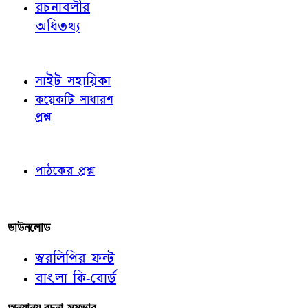
রচনাবলীর
অধিতথ্য
জ্ঞাতব্য বিষয়
সাইট সহায়িকা
কয়েকটি সাধারণ
প্রশ্ন
পাঠকের চোখে
পাঠকের প্রশ্ন
আমাদের লিখুন
ডাউনলোড
স্বরলিপির ফন্ট
বাংলা কি-বোর্ড
অন্যান্য রচনা-সম্ভার