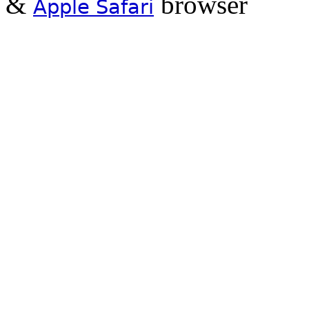
&
browser
Apple Safari