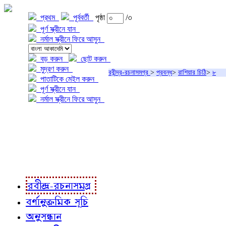
প্রথম
পূর্ববর্তী
পৃষ্ঠা
/৩
পূর্ণ স্ক্রীনে যান
নর্মাল স্ক্রীনে ফিরে আসুন
বড় করুন
ছোট করুন
মুদ্রণ করুন
রবীন্দ্র-রচনাসমগ্র
>
প্রবন্ধ
>
রাশিয়ার চিঠি
>
৮
পাতাটিকে মেইল করুন
পূর্ণ স্ক্রীনে যান
নর্মাল স্ক্রীনে ফিরে আসুন
প্রকল্প সম্বন্ধে
প্রকল্প রূপায়ণে
রবীন্দ্র-রচনাবলী
রবীন্দ্র-রচনাসমগ্র
বর্ণানুক্রমিক সূচি
অনুসন্ধান