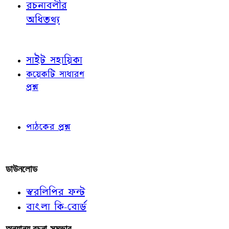
রচনাবলীর
অধিতথ্য
জ্ঞাতব্য বিষয়
সাইট সহায়িকা
কয়েকটি সাধারণ
প্রশ্ন
পাঠকের চোখে
পাঠকের প্রশ্ন
আমাদের লিখুন
ডাউনলোড
স্বরলিপির ফন্ট
বাংলা কি-বোর্ড
অন্যান্য রচনা-সম্ভার