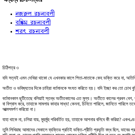
নজরুল রচনাবলী
বঙ্কিম রচনাবলী
শরৎ রচনাবলী
চিঠিপত্র ৩
যদি সত্যই এমন দেখিয়া থাকো যে এখনকার কালে পিতা-মাতাকে কেহ ভক্তি করে না, অতিথি
অতীত ও ভবিষ্যতের দিকে চাহিয়া বর্তমানকে সংযত করিতে হয়। যদি ইচ্ছা কর তো চোখ বুজি
বর্তমানকাল ছুটিতেছে বলিয়াই স্তব্ধ অতীতকালের এত মূল্য। অতীতে কালের প্রবল বেগ,
বা বিশ্বাস করে, তাহাকে সামলায় কাহার সাধ্য! কেননা, চিনিতে পারিলে, জানিতে পারিলে 
আত্মসমর্পণ করিয়ো না।
যাহা থাকে না, চলিয়া যায়, মুহুর্মুহু পরিবর্তিত হয়, তাহাকে আপনার বলিবে কী করিয়া? এ
তুমি লিখিয়াছ আমাদের সেকালে ব্যক্তির প্রতিই ভক্তি-প্রীতি প্রভৃতি বদ্ধ ছিল, ভাবের প্