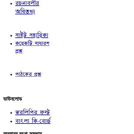
রচনাবলীর
অধিতথ্য
জ্ঞাতব্য বিষয়
সাইট সহায়িকা
কয়েকটি সাধারণ
প্রশ্ন
পাঠকের চোখে
পাঠকের প্রশ্ন
আমাদের লিখুন
ডাউনলোড
স্বরলিপির ফন্ট
বাংলা কি-বোর্ড
অন্যান্য রচনা-সম্ভার