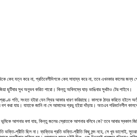
কে কেহ যত্ন করে না, প্রতিবেশীদিগকে কেহ সাহায্য করে না, তবে এখনকার কালের জন্য শো
য়া ছুটিবার সুখ অনুভব করিত পারো। কিন্তু অবিলম্বে ঘাড় ভাঙিবার সুখটাও টের পাইবে।
 প্রচণ্ড গতি, সংহত হইয়া যেন স্থির আকার ধারণ করিয়াছে। কালকে ঠাহর করিতে হইলে অত
তবে বশ করা যায়। যাহাকে জানি না সে আমাদের প্রভু হইয়া দাঁড়ায়। অতএব পরিবর্তনশীল কালকে
কখণ্ড ভূমিকে আপনার বলা যায়, কিন্তু জলের স্রোতকে আপনার বলিবে কে? তবে আবার স্বকাল জি
রতি ভক্তি-প্রীতি ছিল না। ব্যক্তির প্রতি ভক্তি-প্রীতি কিছু মন্দ নহে, সে খুব ভালোই, স