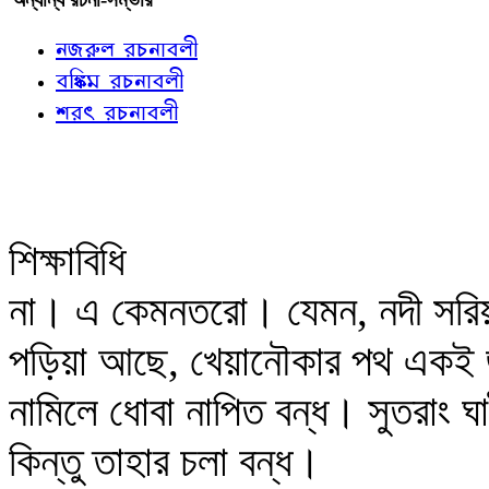
নজরুল রচনাবলী
বঙ্কিম রচনাবলী
শরৎ রচনাবলী
শিক্ষাবিধি
না। এ কেমনতরো। যেমন, নদী সরিয়া
পড়িয়া আছে, খেয়ানৌকার পথ একই জায়গ
নামিলে ধোবা নাপিত বন্ধ। সুতরাং 
কিন্তু তাহার চলা বন্ধ।