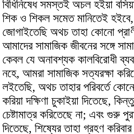
বিধিনিষেধ সমস্তই অচল হইয়া বসিয়
শিক ও শিকল সমেত মানিতেই হইবে, 
জোগাইতেছি অথচ তাহা কোনো প্রাণ
আমাদের সামাজিক জীবনের সঙ্গে সামা
কেবল যে অনাবশ্যক কালবিরোধী ব্যবস
নহে, আমরা সামাজিক সত্যরক্ষা করি
লইতেছি, অথচ তাহার পরিবর্তে কোনো 
করিয়া দক্ষিণা চুকাইয়া দিতেছে, কিন্ত
চেষ্টামাত্র করিতেছে না; এবং গুরু প
দিতেছে, শিষ্যের তাহা গ্রহণ করিবার