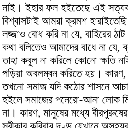
নাই। ইহার ফল হইতেছে এই সত্যব
বিশ্বাসটাই আমরা ক্রমশ হারাইতেছ
লজ্জাও বোধ করি না যে, বাহিরের ঠা
কথা বলিতেও আমাদের বাধে না যে, ব্
তাহা কবুল না করিলে কোনো ক্ষতি ন
পড়িয়া অবলম্বন করিতে হয়। কারণ, 
তখনো সমাজ যদি কঠোর শাসনে আচারক
হইলে সমাজের পনেরো-আনা লোক মিথ
না। কারণ, মানুষের মধ্যে বীরপুরুষে
স্বীকার করিবার দণ্ড যেখানে অসহ্