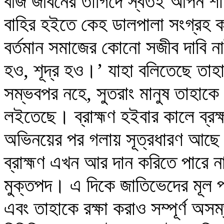
বীজ জীবনের তাগিদে স্বতই আপন শাখা
বাহির হইতে কেহ ডালপালা সংগ্রহ 
বর্তমান সমাজের কোনো সজীব দাবি ন
হও, শূদ্র হও।’ যাহা বলিতেছে তা
সম্ভবপর নহে, সুতরাং মানুষ তাহাকে
লইতেছে। ব্রাহ্মণ হইবার কালে ব্রহ্ম
অভিনয়ের পর গলায় সূত্রধারণ আছে। ত
ব্রাহ্মণ এখন আর দান করিতে পারে ন
মুক্তপদ। এ দিকে জাতিভেদের মূল প্র
এবং তাহাকে রক্ষা করাও সম্পূর্ণ অস