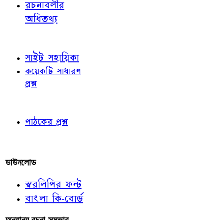
রচনাবলীর
অধিতথ্য
জ্ঞাতব্য বিষয়
সাইট সহায়িকা
কয়েকটি সাধারণ
প্রশ্ন
পাঠকের চোখে
পাঠকের প্রশ্ন
আমাদের লিখুন
ডাউনলোড
স্বরলিপির ফন্ট
বাংলা কি-বোর্ড
অন্যান্য রচনা-সম্ভার