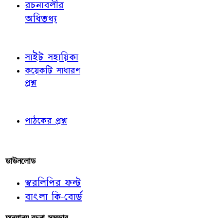
রচনাবলীর
অধিতথ্য
জ্ঞাতব্য বিষয়
সাইট সহায়িকা
কয়েকটি সাধারণ
প্রশ্ন
পাঠকের চোখে
পাঠকের প্রশ্ন
আমাদের লিখুন
ডাউনলোড
স্বরলিপির ফন্ট
বাংলা কি-বোর্ড
অন্যান্য রচনা-সম্ভার