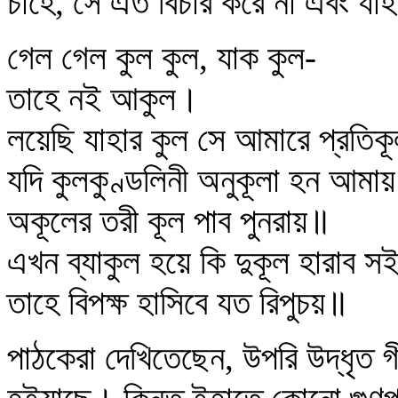
চাহে, সে এত বিচার করে না এবং যা
গেল গেল কুল কুল, যাক কুল-
তাহে নই আকুল।
লয়েছি যাহার কুল সে আমারে প্রতিক
যদি কুলকুণ্ডলিনী অনুকূলা হন আমায়
অকূলের তরী কূল পাব পুনরায়॥
এখন ব্যাকুল হয়ে কি দুকূল হারাব 
তাহে বিপক্ষ হাসিবে যত রিপুচয়॥
পাঠকেরা দেখিতেছেন, উপরি উদ্‌ধৃত গ