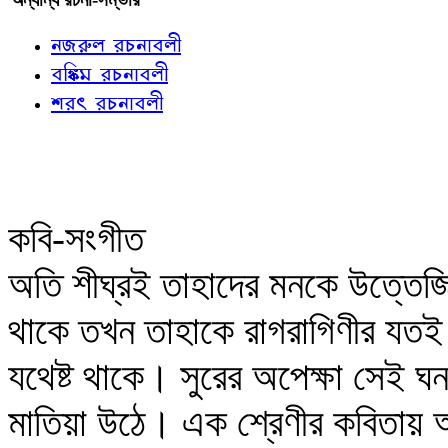
নজরুল রচনাবলী
বঙ্কিম রচনাবলী
শরৎ রচনাবলী
কবি-সংগীত
অতি শীঘ্রই তাহাদের মনকে উত্তেজি
থাকে তখন তাহাকে রাগরাগিণীর যতই
যথেষ্ট থাকে। সুরের অপেক্ষা সেই ঘ
মাতিয়া উঠে। এক শ্রেণীর কবিতায় অ