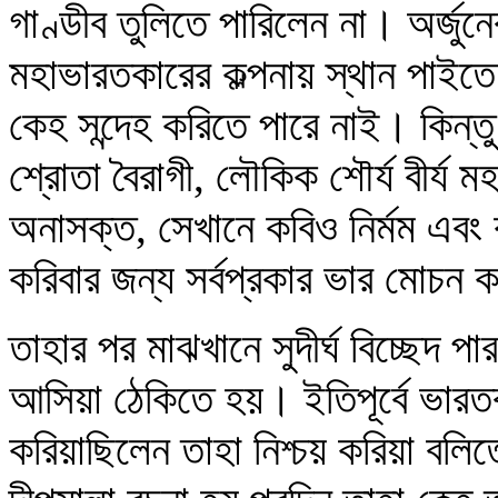
গাণ্ডীব তুলিতে পারিলেন না। অর্জ
মহাভারতকারের কল্পনায় স্থান পাইতে পা
কেহ সন্দেহ করিতে পারে নাই। কিন্
শ্রোতা বৈরাগী, লৌকিক শৌর্য বীর্য মহ
অনাসক্ত, সেখানে কবিও নির্মম এবং 
করিবার জন্য সর্বপ্রকার ভার মোচন 
তাহার পর মাঝখানে সুদীর্ঘ বিচ্ছেদ প
আসিয়া ঠেকিতে হয়। ইতিপূর্বে ভারতব
করিয়াছিলেন তাহা নিশ্চয় করিয়া বলিতে