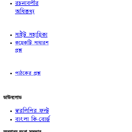
রচনাবলীর
অধিতথ্য
জ্ঞাতব্য বিষয়
সাইট সহায়িকা
কয়েকটি সাধারণ
প্রশ্ন
পাঠকের চোখে
পাঠকের প্রশ্ন
আমাদের লিখুন
ডাউনলোড
স্বরলিপির ফন্ট
বাংলা কি-বোর্ড
অন্যান্য রচনা-সম্ভার