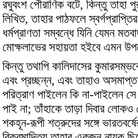
রঘুবংশ পৌরাণিক বটে, কিন্তু তাহা প
লিখিত, তাহার পাঠফলে স্বর্গপ্রাপ্ত
ধর্মপ্রাণতা সম্বন্ধে যিনি যেমন মত
মোক্ষলাভের সহায়তা হইবে এমন উপ
কিন্তু তথাপি কালিদাসের কুমারসম্ভবে 
এবং প্রচ্ছন্ন, এবং তাহাও অসমাপ
পরিত্রাণ পাইলেন কি না-পাইলেন সে 
পাই না; তাঁহাকে তাড়া দিবার লোকও
শকহূন-রূপী শত্রুদের সঙ্গে ভারতবর্ষে
বিক্রমাদিত্য তাহার একজন নায়ক ছিল