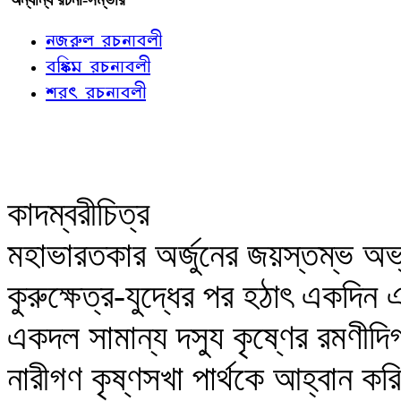
নজরুল রচনাবলী
বঙ্কিম রচনাবলী
শরৎ রচনাবলী
কাদম্বরীচিত্র
মহাভারতকার অর্জুনের জয়স্তম্ভ অভ
কুরুক্ষেত্র-যুদ্ধের পর হঠাৎ একদিন
একদল সামান্য দস্যু কৃষ্ণের রমণীদ
নারীগণ কৃষ্ণসখা পার্থকে আহ্বান করি