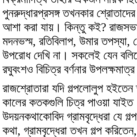
পুনরুদ্ধারপ্রসঙ্গ তখনকার শ্রোতা
আশা করা যায়। কিন্তু কই? রাজসভা
মদনভস্ম, রতিবিলাপ, উমার তপস্যা,
উপরোধ দেখি না। সকলেই যেন বলিতে
রঘুবংশও বিচিত্র বর্ণনার উপলক্ষমাত্
রাজশ্রোতারা যদি গল্পলোলুপ হইতে
কালের কতকগুলি চিত্র পাওয়া যাইত। 
উদয়নকথাকোবিদ গ্রামবৃদ্ধেরা যে 
কথা, গ্রামবৃদ্ধেরা তখন গল্প করিতেন