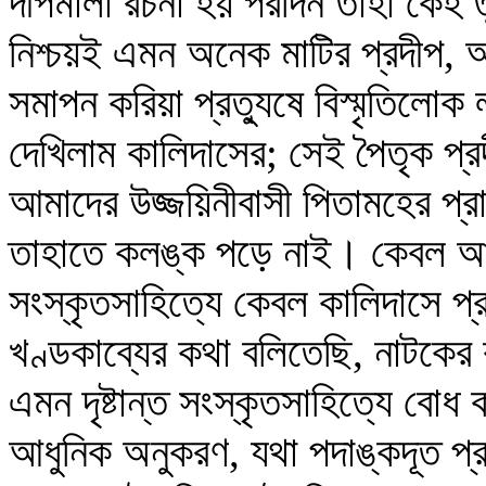
দীপমালা রচনা হয় পরদিন তাহা কেহ তু
নিশ্চয়ই এমন অনেক মাটির প্রদীপ, অ
সমাপন করিয়া প্রত্যুষে বিস্মৃতিলোক
দেখিলাম কালিদাসের; সেই পৈতৃক প্
আমাদের উজ্জয়িনীবাসী পিতামহের প্র
তাহাতে কলঙ্ক পড়ে নাই। কেবল আনন্
সংস্কৃতসাহিত্যে কেবল কালিদাসে প
খণ্ডকাব্যের কথা বলিতেছি, নাটকের 
এমন দৃষ্টান্ত সংস্কৃতসাহিত্যে ব
আধুনিক অনুকরণ, যথা পদাঙ্কদূত প্