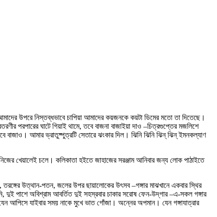
্ষী আমাদের উপরে নিস্তব্ধভাবে চাপিয়া আমাদের কয়জনকে কয়টা ডিমের মতো তা দিতেছে।
রণীর পরপারের ঘাটে গিয়াই থামে, তবে বাজনা বাজাইয়া দাও –চিত্রগুপ্তের মজলিশে
 বাজাও। আমার ভ্রাতুষ্পুত্রটি সেতারে ঝংকার দিল। ঝিনি ঝিনি ঝিন্‌ ঝিন্‌ ইমনকল্যাণ
, নিজের খেয়ালেই চলে। কলিকাতা হইতে জাহাজের সরঞ্জাম আনিবার জন্য লোক পাঠাইতে
গোনা, তরঙ্গের উত্থান-পতন, জলের উপর ছায়ালোকের উৎসব –গঙ্গার মাঝখানে একবার স্থির
নি, দুই পাশে অবিশ্রাম আবর্তিত দুই সহস্রবার চাকার সরোষ ফেন-উদ্‌গার –এ-সকল গঙ্গার
। এ যেন আপিসে যাইবার সময় নাকে মুখে ভাত গোঁজা। অন্নের অপমান। যেন গঙ্গাযাত্রার