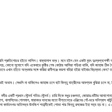
ধ্বনি শ্রুতিগোচর হইতে লাগিল। বাক্যালাপ বন্ধ। মনে হইল যেন একটা বৃহৎ দুঃস্বপ্নপেক
 কোনো সুযোগে যদি একেবারে কুষ্ঠির শেষ কোঠায় আসিয়া পড়িয়া থাকি, যদি জাহাজ ঠিক বৈত
 এখান হইতে অন্ধকার সঙ্গে করিয়া রানীগঞ্জে কয়লা বহিয়া হইয়া যাইবার বিড়ম্বনা কেন? তবে
রই অভাব। সেগুলি না থাকিলেও জাহাজ চলে বটে কিন্তু যাত্রীদের আবশ্যক বুঝিয়া চলে না
 নদীর একটি প্রধান সৌন্দর্য গতির সৌন্দর্য। চারি দিকে মধুর চঞ্চলতা, জোয়ার-ভাঁটার আনা
প, খালাসিদের গোলমাল, মায়াবদ্ধ দানবের মতো দীপ্তনেত্র এঞ্জিনের গোঁ-ভরে সনিশ্বাস খাটু
িয়া চলা কার্যতৎপর অতিসভ্য ঊনবিংশ শতাব্দীকেই শোভা পায় কিন্তু রসজ্ঞের ইহা সহ্য হয় না