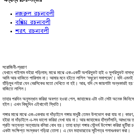
নজরুল রচনাবলী
বঙ্কিম রচনাবলী
শরৎ রচনাবলী
সরোজিনী-প্রয়াণ
যেখানে পাইলাম শুইয়া পড়িলাম; মাঝে মাঝে এক-একটি অপরিস্ফুট হাই ও সুপরিস্ফুট নাসা
আমি আর থাকিতে পারিলাম না। আমার মনে হইতে লাগিল ‘মধুরেণ সমাপয়েৎ'। যদি এমনই হয়,
হাঁড়িমুখ লইয়া যেন বেরসিকের মতো দেখিতে না হই। আর, যদি সে জায়গাটা অন্ধকারই হয় তবে
বাজিতে লাগিল।
তাহার পরদিন অনুসন্ধান করিয়া অবগত হওয়া গেল, জাহাজের এটা ওটা সেটা অনেক জিনিসে
হইল। এখন কিছুদিন এইখানেই স্থিতি।
গঙ্গার মাঝে মাঝে এক-একবার না দাঁড়াইলে গঙ্গার মাধুরী তেমন উপভোগ করা যায় না। কারণ,
হইয়া না দাঁড়াইলে এ-সব ভালো করিয়া দেখা যায় না। আর জাহাজের হাঁস্‌ফাঁসানি, আগুনের তা
প্রতি অত্যন্ত অত্যাচার বলিয়া বোধ হয়। তাহা ছাড়া গঙ্গার সৌন্দর্য উপেক্ষা করিয়া ছুট
একটা সংক্ষিপ্ত সংস্করণ গড়িয়া তোলা। এ যেন মহাভারতের সূচীপত্র গলাধঃকরণ করা।