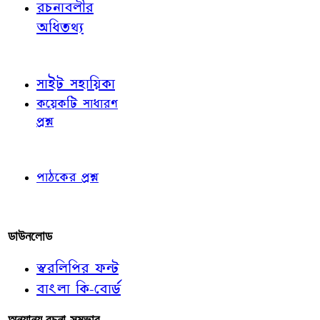
রচনাবলীর
অধিতথ্য
জ্ঞাতব্য বিষয়
সাইট সহায়িকা
কয়েকটি সাধারণ
প্রশ্ন
পাঠকের চোখে
পাঠকের প্রশ্ন
আমাদের লিখুন
ডাউনলোড
স্বরলিপির ফন্ট
বাংলা কি-বোর্ড
অন্যান্য রচনা-সম্ভার