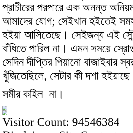
প্রাচীরের পরপারে এক অনন্ত অনিয়ম
আমাদের যোগ; সেইখান হইতেই সমস্ত স
হইয়া আসিতেছে। সেইজন্য এই সৌন্দর
বাঁধিতে পারিল না। এমন সময়ে স্রোত
সেদিন দীপ্তির পিয়ানো বাজাইবার স্
খুঁজিতেছিলে, সেটার কী দশা হইয়াছে
সমীর কহিল–না।
Visitor Count: 94546384