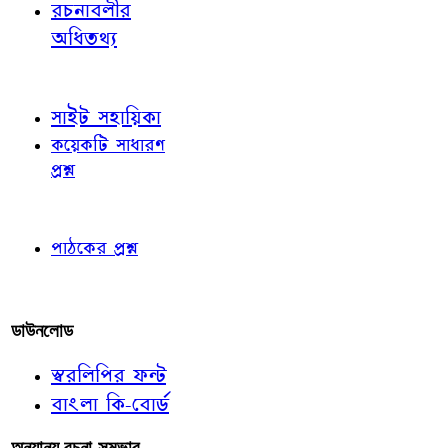
রচনাবলীর
অধিতথ্য
জ্ঞাতব্য বিষয়
সাইট সহায়িকা
কয়েকটি সাধারণ
প্রশ্ন
পাঠকের চোখে
পাঠকের প্রশ্ন
আমাদের লিখুন
ডাউনলোড
স্বরলিপির ফন্ট
বাংলা কি-বোর্ড
অন্যান্য রচনা-সম্ভার