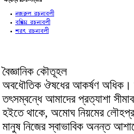
নজরুল রচনাবলী
বঙ্কিম রচনাবলী
শরৎ রচনাবলী
বৈজ্ঞানিক কৌতূহল
অবধৌতিক ঔষধের আকর্ষণ অধিক। তা
তৎসম্বন্ধে আমাদের প্রত্যাশা সীমাব
হইতে থাকে, অমোঘ নিয়মের লৌহপ্র
মানুষ নিজের স্বাভাবিক অনন্ত আশা