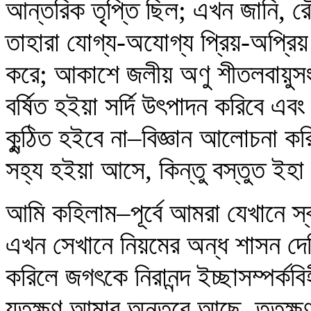
আন্তরিক তৃপ্তি ছিল; এখন জানি, রৌদ্র
তাহারা যোগ্য-অযোগ্য প্রিয়-অপ্রিয় 
করে; আকাশে জলীয় অণু শীতলবায়ুসং
বর্ষিত হইয়া সর্দি উৎপাদন করিবে এবং 
কুন্ঠিত হইবে না–বিজ্ঞান আলোচনা 
সহ্য হইয়া আসে, কিন্তু বস্তুত ই
আমি কহিলাম–পূর্বে আমরা যেখানে স্বা
এখন সেখানে নিয়মের অন্ধ শাসন দে
করিলে জগৎকে নিরানন্দ ইচ্ছাসম্পর্কব
যতক্ষণ আমার অন্তরে আছে, ততক্ষ