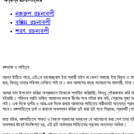
নজরুল রচনাবলী
বঙ্কিম রচনাবলী
শরৎ রচনাবলী
বঙ্গভাষা ও সাহিত্য
প্রশ্ন উঠিতে পারে, এই-যে ভাবোচ্ছ্বাস ইহা স্থায়ী হইল না কেন? সমাজে ইহা বিকৃত ও সা
যায়, কিন্তু তাহার পরিণাম দেখিতে পাই না। ভাব আমাদের কাছে সম্ভোগের সামগ্রী, তাহা
আমরা ভাব উপভোগ করিয়া অশ্রুজলে নিজেকে প্লাবিত করিয়াছি; কিন্তু পৌরুষলাভ করি নাই, 
হইয়াছি। শক্তির প্রতি ভক্তি আমাদের মনকে বীর্যের পথে লইয়া যায় নাই, প্রেমের পূজা
নাই। এক দিকে দুর্গায় ও আর-এক দিকে রাধায় আমাদের সাহিত্যে নারীভাবই অত্যন্ত প্রাধা
পারে। বঙ্গসাহিত্যে দুর্গা ও রাধাকে অবলম্বন করিয়া দুই ধারা দুই পথে গিয়াছে; প্রথমটি গ
যাহা হউক, বঙ্গসাহিত্যে শাক্ত ও বৈষ্ণব প্রভাবের সম্বন্ধে যে আলোচনা করা গেল তাহা হ
অবস্থার ঊর্ধ্বে উৎক্ষিপ্ত হয়, এই দুই অবস্থার সাহিত্যের প্রভেদ অত্যন্ত অধিক।