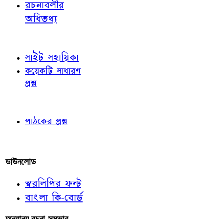
রচনাবলীর
অধিতথ্য
জ্ঞাতব্য বিষয়
সাইট সহায়িকা
কয়েকটি সাধারণ
প্রশ্ন
পাঠকের চোখে
পাঠকের প্রশ্ন
আমাদের লিখুন
ডাউনলোড
স্বরলিপির ফন্ট
বাংলা কি-বোর্ড
অন্যান্য রচনা-সম্ভার