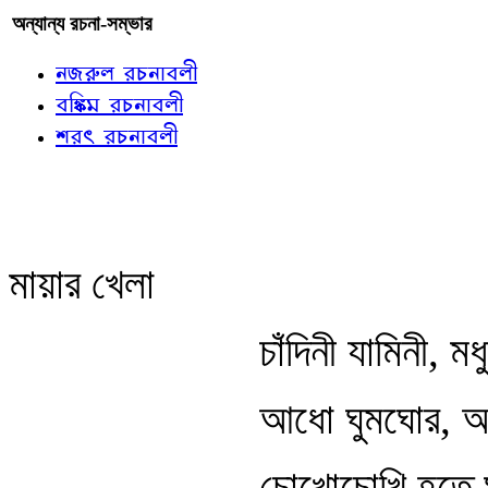
অন্যান্য রচনা-সম্ভার
নজরুল রচনাবলী
বঙ্কিম রচনাবলী
শরৎ রচনাবলী
মায়ার খেলা
চাঁদিনী যামিনী, ম
আধো ঘুমঘোর, 
চোখোচোখি হতে ঘ