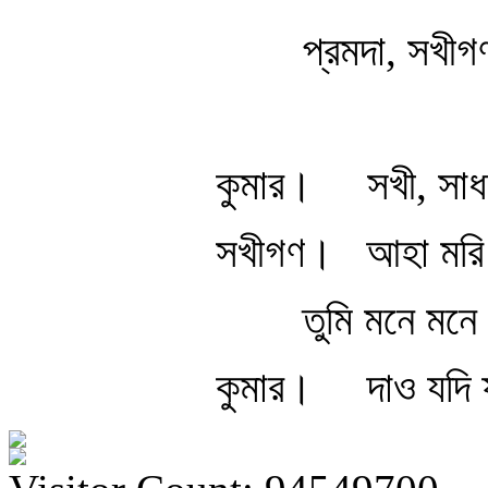
প্রমদা, সখীগ
কুমার।
সখী, সাধ
সখীগণ।
আহা মরি 
তুমি মনে মনে
কুমার।
দাও যদি 