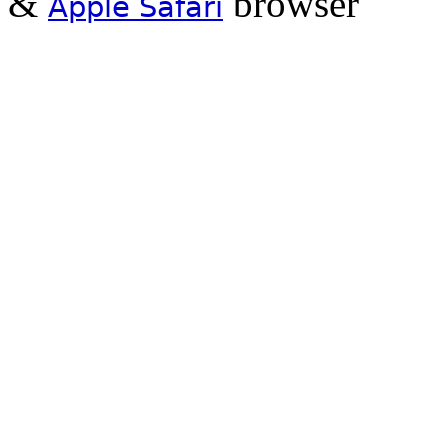
&
browser
Apple Safari