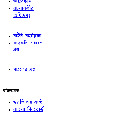
অনুসন্ধান
রচনাবলীর
অধিতথ্য
জ্ঞাতব্য বিষয়
সাইট সহায়িকা
কয়েকটি সাধারণ
প্রশ্ন
পাঠকের চোখে
পাঠকের প্রশ্ন
আমাদের লিখুন
ডাউনলোড
স্বরলিপির ফন্ট
বাংলা কি-বোর্ড