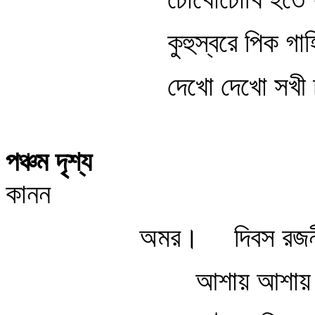
কুহুস্বরে পিক গাহ
দেখো দেখো সখী 
পঞ্চম দৃশ্য
কানন
অমর।
দিবস রজন
আশায় আশায়