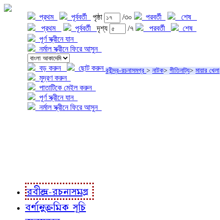
প্রথম
পূর্ববর্তী
পৃষ্ঠা
/৩০
পরবর্তী
শেষ
প্রথম
পূর্ববর্তী
দৃশ্য
/৭
পরবর্তী
শেষ
পূর্ণ স্ক্রীনে যান
নর্মাল স্ক্রীনে ফিরে আসুন
বড় করুন
ছোট করুন
রবীন্দ্র-রচনাসমগ্র
>
নাটক
>
গীতিনাট্য
>
মায়ার খেলা
মুদ্রণ করুন
পাতাটিকে মেইল করুন
পূর্ণ স্ক্রীনে যান
নর্মাল স্ক্রীনে ফিরে আসুন
প্রকল্প সম্বন্ধে
প্রকল্প রূপায়ণে
রবীন্দ্র-রচনাবলী
রবীন্দ্র-রচনাসমগ্র
বর্ণানুক্রমিক সূচি