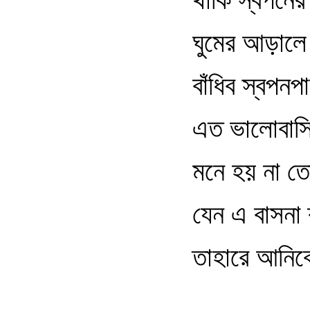
ঘুমের আড়ালে 
বাঁধিব স্বপন
এত ভালোবাসি
মনে হয় না ত
যেন এ বাসনা 
তাহারে আনিব