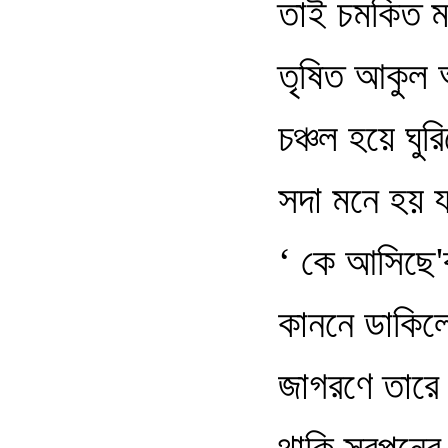
তাই চমকিত ম
তৃষিত আকুল 
চঞ্চল হয়ে ঘুর
সদা মনে হয় য
‘ কে আসিছে'
কাননে ডাকিল
জাগরণে তারে 
থাকি স্বপন