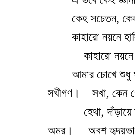
কেহ সচেতন, কে
কাহারো নয়নে হা
কাহারো নয়ন
আমার চোখে শুধু
সখীগণ।
সখা, কেন 
হেথা, দাঁড়ায়
অমর।
অবশ হৃদয়ভা