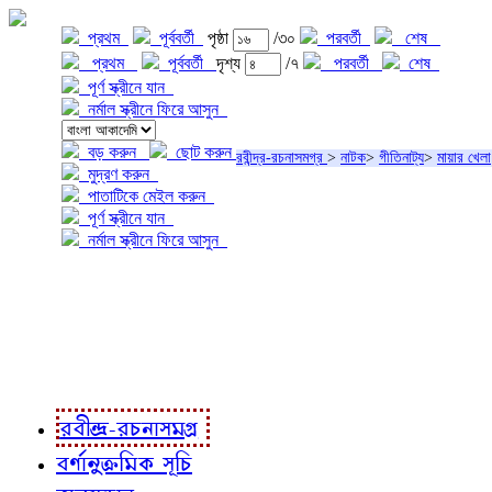
প্রথম
পূর্ববর্তী
পৃষ্ঠা
/৩০
পরবর্তী
শেষ
প্রথম
পূর্ববর্তী
দৃশ্য
/৭
পরবর্তী
শেষ
পূর্ণ স্ক্রীনে যান
নর্মাল স্ক্রীনে ফিরে আসুন
বড় করুন
ছোট করুন
রবীন্দ্র-রচনাসমগ্র
>
নাটক
>
গীতিনাট্য
>
মায়ার খেলা
মুদ্রণ করুন
পাতাটিকে মেইল করুন
পূর্ণ স্ক্রীনে যান
নর্মাল স্ক্রীনে ফিরে আসুন
প্রকল্প সম্বন্ধে
প্রকল্প রূপায়ণে
রবীন্দ্র-রচনাবলী
রবীন্দ্র-রচনাসমগ্র
বর্ণানুক্রমিক সূচি