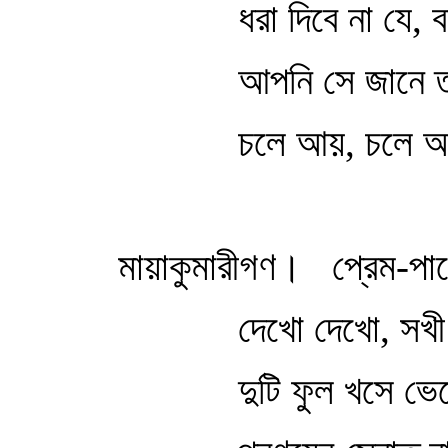
ধরা দিবে না যে,
আপনি সে জানে 
চলে আয়, চলে 
মায়াকুমারীগণ।
প্রেম-পা
দেখো দেখো, সখী
দুটি ফুল খসে ভ