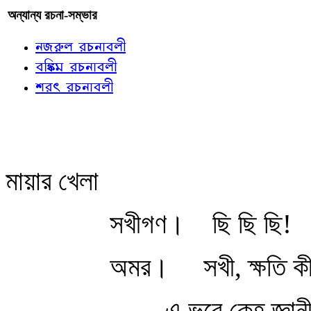
অন্যান্য রচনা-সম্ভার
নজরুল রচনাবলী
বঙ্কিম রচনাবলী
শরৎ রচনাবলী
মায়ার খেলা
সখীগণ।
ছি ছি ছি!
অমর।
সখী, ক্ষতি ক
এ ভবে কেহ জ্ঞা