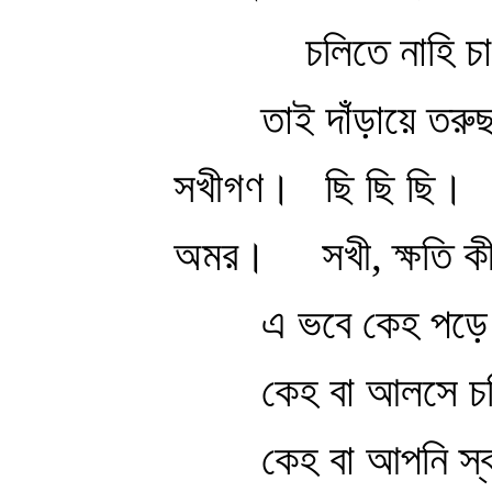
চলিতে নাহি চ
তাই দাঁড়ায়ে তরু
সখীগণ।
ছি ছি ছি।
অমর।
সখী, ক্ষতি 
এ ভবে কেহ পড়ে 
কেহ বা আলসে চল
কেহ বা আপনি স্ব