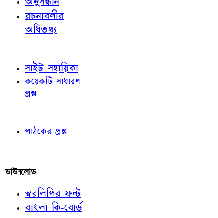
অনুসন্ধান
রচনাবলীর
অধিতথ্য
জ্ঞাতব্য বিষয়
সাইট সহায়িকা
কয়েকটি সাধারণ
প্রশ্ন
পাঠকের চোখে
পাঠকের প্রশ্ন
আমাদের লিখুন
ডাউনলোড
স্বরলিপির ফন্ট
বাংলা কি-বোর্ড