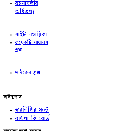
রচনাবলীর
অধিতথ্য
জ্ঞাতব্য বিষয়
সাইট সহায়িকা
কয়েকটি সাধারণ
প্রশ্ন
পাঠকের চোখে
পাঠকের প্রশ্ন
আমাদের লিখুন
ডাউনলোড
স্বরলিপির ফন্ট
বাংলা কি-বোর্ড
অন্যান্য রচনা-সম্ভার