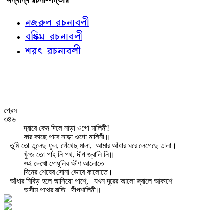
নজরুল রচনাবলী
বঙ্কিম রচনাবলী
শরৎ রচনাবলী
প্রেম
৩৪৬
দ্বারে কেন দিলে নাড়া ওগো মালিনী!
কার কাছে পাবে সাড়া ওগো মালিনী॥
তুমি তো তুলেছ ফুল, গেঁথেছ মালা,
আমার আঁধার ঘরে লেগেছে তালা।
খুঁজে তো পাই নি পথ, দীপ জ্বালি নি॥
ওই দেখো গোধূলির ক্ষীণ আলোতে
দিনের শেষের সোনা ডোবে কালোতে।
আঁধার নিবিড় হলে আসিয়ো পাশে,
যখন দূরের আলো জ্বালে আকাশে
অসীম পথের রাতি
দীপশালিনী॥