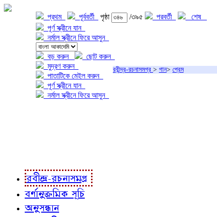
প্রথম
পূর্ববর্তী
পৃষ্ঠা
/৩৯৫
পরবর্তী
শেষ
পূর্ণ স্ক্রীনে যান
নর্মাল স্ক্রীনে ফিরে আসুন
বড় করুন
ছোট করুন
মুদ্রণ করুন
রবীন্দ্র-রচনাসমগ্র
>
গান
>
প্রেম
পাতাটিকে মেইল করুন
পূর্ণ স্ক্রীনে যান
নর্মাল স্ক্রীনে ফিরে আসুন
প্রকল্প সম্বন্ধে
প্রকল্প রূপায়ণে
রবীন্দ্র-রচনাবলী
রবীন্দ্র-রচনাসমগ্র
বর্ণানুক্রমিক সূচি
অনুসন্ধান