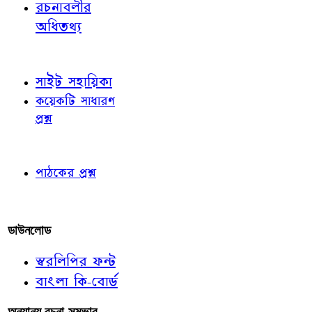
রচনাবলীর
অধিতথ্য
জ্ঞাতব্য বিষয়
সাইট সহায়িকা
কয়েকটি সাধারণ
প্রশ্ন
পাঠকের চোখে
পাঠকের প্রশ্ন
আমাদের লিখুন
ডাউনলোড
স্বরলিপির ফন্ট
বাংলা কি-বোর্ড
অন্যান্য রচনা-সম্ভার