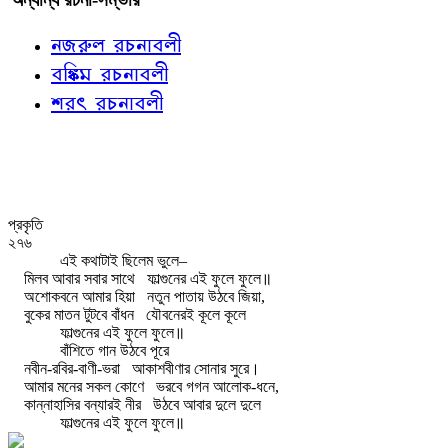
নজরুল রচনাবলী
বঙ্কিম রচনাবলী
শরৎ রচনাবলী
প্রকৃতি
২৭৬
এই কথাটাই ছিলেম ভুলে–
মিলব আবার সবার সাথে
ফাল্গুনের এই ফুলে ফুলে॥
অশোকবনে আমার হিয়া
নতুন পাতায় উঠবে জিয়া,
বুকের মাতন টুটবে বাঁধন
যৌবনেরই কূলে কূলে
ফাল্গুনের এই ফুলে ফুলে॥
বাঁশিতে গান উঠবে পূরে
নবীন-রবির-বাণী-ভরা
আকাশবীণার সোনার সুরে।
আমার মনের সকল কোণে
ভরবে গগন আলোক-ধনে,
কান্নাহাসির বন্যারই নীর
উঠবে আবার দুলে দুলে
ফাল্গুনের এই ফুলে ফুলে॥