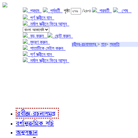
প্রথম
পূর্ববর্তী
পৃষ্ঠা
/২৮৩
পরবর্তী
শেষ
পূর্ণ স্ক্রীনে যান
নর্মাল স্ক্রীনে ফিরে আসুন
বড় করুন
ছোট করুন
মুদ্রণ করুন
রবীন্দ্র-রচনাসমগ্র
>
গান
>
প্রকৃতি
পাতাটিকে মেইল করুন
পূর্ণ স্ক্রীনে যান
নর্মাল স্ক্রীনে ফিরে আসুন
প্রকল্প সম্বন্ধে
প্রকল্প রূপায়ণে
রবীন্দ্র-রচনাবলী
রবীন্দ্র-রচনাসমগ্র
বর্ণানুক্রমিক সূচি
অনুসন্ধান