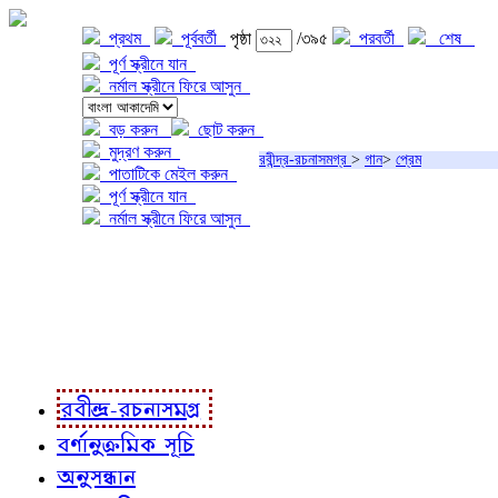
প্রথম
পূর্ববর্তী
পৃষ্ঠা
/৩৯৫
পরবর্তী
শেষ
পূর্ণ স্ক্রীনে যান
নর্মাল স্ক্রীনে ফিরে আসুন
বড় করুন
ছোট করুন
মুদ্রণ করুন
রবীন্দ্র-রচনাসমগ্র
>
গান
>
প্রেম
পাতাটিকে মেইল করুন
পূর্ণ স্ক্রীনে যান
নর্মাল স্ক্রীনে ফিরে আসুন
প্রকল্প সম্বন্ধে
প্রকল্প রূপায়ণে
রবীন্দ্র-রচনাবলী
রবীন্দ্র-রচনাসমগ্র
বর্ণানুক্রমিক সূচি
অনুসন্ধান