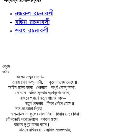
নজরুল রচনাবলী
বঙ্কিম রচনাবলী
শরৎ রচনাবলী
প্রেম
৩২২
এলেম নতুন দেশে–
তলায় গেল ভগ্ন তরী,
কূলে এলেম ভেসে॥
অচিন মনের ভাষা
শোনাবে
অপূর্ব কোন্‌ আশা,
বোনাবে
রঙিন সুতোয় দুঃখসুখের জাল,
বাজবে প্রাণে নতুন গানের তাল–
নতুন বেদনায়
ফিরব কেঁদে হেসে॥
নাম-না-জানা প্রিয়া
নাম-না-জানা ফুলের মালা নিয়া
হিয়ায় দেবে হিয়া।
যৌবনেরই নবোচ্ছ্বাসে
ফাগুন মাসে
বাজবে নূপুর বনের ঘাসে।
মাতবে দখিনবায়
মঞ্জরিত লবঙ্গলতায়,