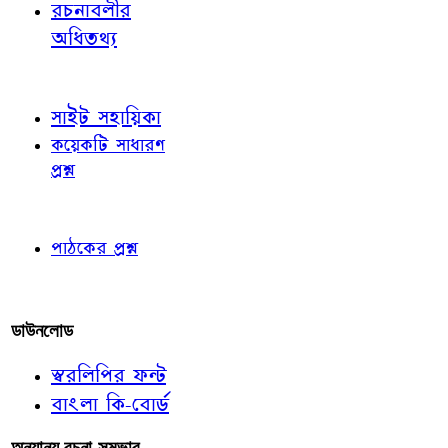
রচনাবলীর
অধিতথ্য
জ্ঞাতব্য বিষয়
সাইট সহায়িকা
কয়েকটি সাধারণ
প্রশ্ন
পাঠকের চোখে
পাঠকের প্রশ্ন
আমাদের লিখুন
ডাউনলোড
স্বরলিপির ফন্ট
বাংলা কি-বোর্ড
অন্যান্য রচনা-সম্ভার