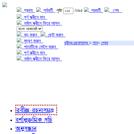
প্রথম
পূর্ববর্তী
পৃষ্ঠা
/৩৯৫
পরবর্তী
শেষ
পূর্ণ স্ক্রীনে যান
নর্মাল স্ক্রীনে ফিরে আসুন
বড় করুন
ছোট করুন
মুদ্রণ করুন
রবীন্দ্র-রচনাসমগ্র
>
গান
>
প্রেম
পাতাটিকে মেইল করুন
পূর্ণ স্ক্রীনে যান
নর্মাল স্ক্রীনে ফিরে আসুন
প্রকল্প সম্বন্ধে
প্রকল্প রূপায়ণে
রবীন্দ্র-রচনাবলী
রবীন্দ্র-রচনাসমগ্র
বর্ণানুক্রমিক সূচি
অনুসন্ধান