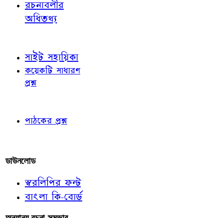
রচনাবলীর
অধিতথ্য
জ্ঞাতব্য বিষয়
সাইট সহায়িকা
কয়েকটি সাধারণ
প্রশ্ন
পাঠকের চোখে
পাঠকের প্রশ্ন
আমাদের লিখুন
ডাউনলোড
স্বরলিপির ফন্ট
বাংলা কি-বোর্ড
অন্যান্য রচনা-সম্ভার