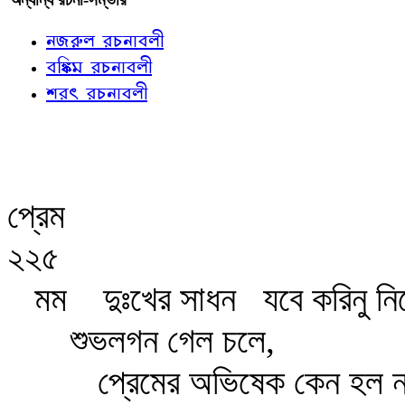
নজরুল রচনাবলী
বঙ্কিম রচনাবলী
শরৎ রচনাবলী
প্রেম
২২৫
মম
দুঃখের সাধন
যবে করিনু নি
শুভলগন গেল চলে,
প্রেমের অভিষেক কেন হল ন