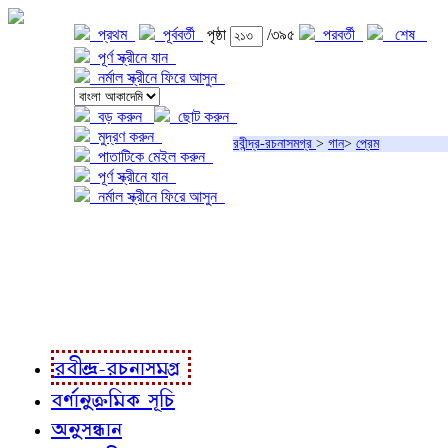
প্রথম
পূর্ববর্তী
পৃষ্ঠা
/৩৯৫
পরবর্তী
শেষ
পূর্ণ স্ক্রীনে যান
নর্মাল স্ক্রীনে ফিরে আসুন
বড় করুন
ছোট করুন
মুদ্রণ করুন
রবীন্দ্র-রচনাসমগ্র
>
গান
>
প্রেম
পাতাটিকে মেইল করুন
পূর্ণ স্ক্রীনে যান
নর্মাল স্ক্রীনে ফিরে আসুন
প্রকল্প সম্বন্ধে
প্রকল্প রূপায়ণে
রবীন্দ্র-রচনাবলী
রবীন্দ্র-রচনাসমগ্র
বর্ণানুক্রমিক সূচি
অনুসন্ধান