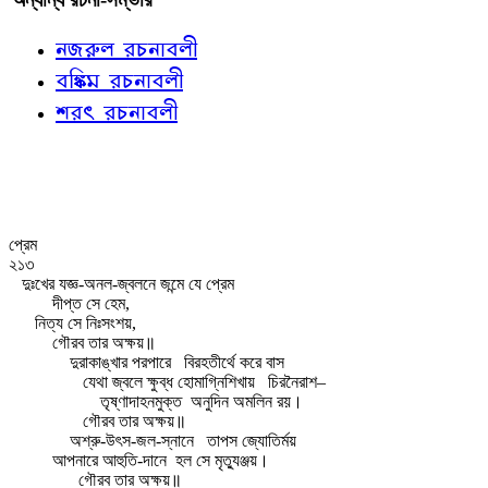
নজরুল রচনাবলী
বঙ্কিম রচনাবলী
শরৎ রচনাবলী
প্রেম
২১৩
দুঃখের যজ্ঞ-অনল-জ্বলনে জন্মে যে প্রেম
দীপ্ত সে হেম,
নিত্য সে নিঃসংশয়,
গৌরব তার অক্ষয়॥
দুরাকাঙ্খার পরপারে
বিরহতীর্থে করে বাস
যেথা জ্বলে ক্ষুব্ধ হোমাগ্নিশিখায়
চিরনৈরাশ–
তৃষ্ণাদাহনমুক্ত
অনুদিন অমলিন রয়।
গৌরব তার অক্ষয়॥
অশ্রু-উৎস-জল-স্নানে
তাপস জ্যোতির্ময়
আপনারে আহুতি-দানে
হল সে মৃত্যুঞ্জয়।
গৌরব তার অক্ষয়॥