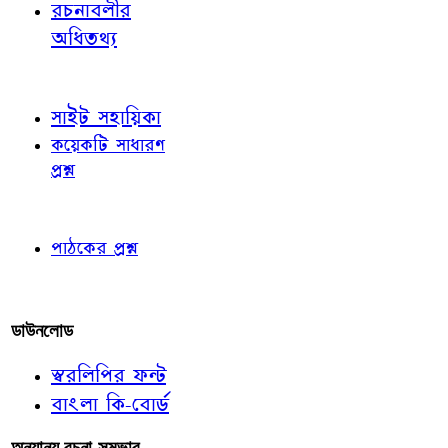
রচনাবলীর
অধিতথ্য
জ্ঞাতব্য বিষয়
সাইট সহায়িকা
কয়েকটি সাধারণ
প্রশ্ন
পাঠকের চোখে
পাঠকের প্রশ্ন
আমাদের লিখুন
ডাউনলোড
স্বরলিপির ফন্ট
বাংলা কি-বোর্ড
অন্যান্য রচনা-সম্ভার