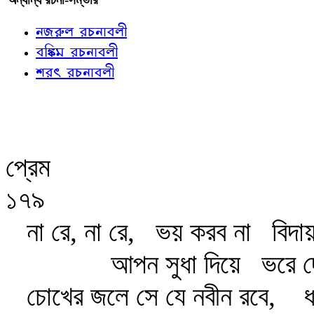
নজরুল রচনাবলী
বঙ্কিম রচনাবলী
শরৎ রচনাবলী
প্রেম
১৭৯
না রে, না রে,
ভয় করব না
বিদা
আপন সুধা দিয়ে
ভরে দ
চোখের জলে সে যে নবীন রবে,
ধ