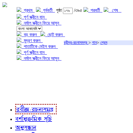
প্রথম
পূর্ববর্তী
পৃষ্ঠা
/৩৯৫
পরবর্তী
শেষ
পূর্ণ স্ক্রীনে যান
নর্মাল স্ক্রীনে ফিরে আসুন
বড় করুন
ছোট করুন
মুদ্রণ করুন
রবীন্দ্র-রচনাসমগ্র
>
গান
>
প্রেম
পাতাটিকে মেইল করুন
পূর্ণ স্ক্রীনে যান
নর্মাল স্ক্রীনে ফিরে আসুন
প্রকল্প সম্বন্ধে
প্রকল্প রূপায়ণে
রবীন্দ্র-রচনাবলী
রবীন্দ্র-রচনাসমগ্র
বর্ণানুক্রমিক সূচি
অনুসন্ধান