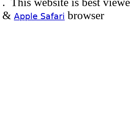
.
This website is best view
&
browser
Apple Safari