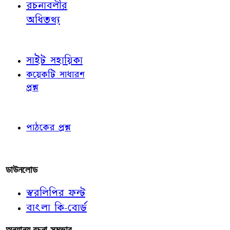
রচনাবলীর
অধিতথ্য
জ্ঞাতব্য বিষয়
সাইট সহায়িকা
কয়েকটি সাধারণ
প্রশ্ন
পাঠকের চোখে
পাঠকের প্রশ্ন
আমাদের লিখুন
ডাউনলোড
স্বরলিপির ফন্ট
বাংলা কি-বোর্ড
অন্যান্য রচনা-সম্ভার