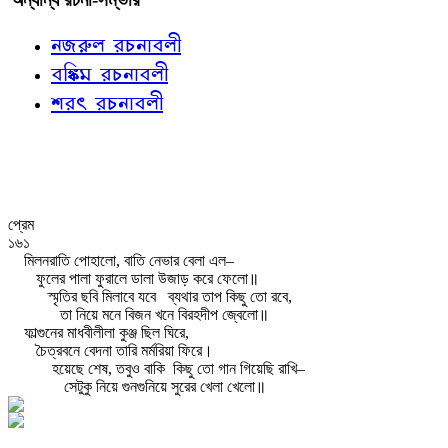
নজরুল রচনাবলী
বঙ্কিম রচনাবলী
শরৎ রচনাবলী
প্রেম
১৬১
মিলনরাতি পোহালো, বাতি নেভার বেলা এল–
ফুলের পালা ফুরালে ডালা উজাড় করে ফেলো॥
স্মৃতির ছবি মিলাবে যবে
ব্যথার তাপ কিছু তো রবে,
তা নিয়ে মনে বিজন খনে বিরহদীপ জ্বেলো॥
ফাল্গুনের মাধবীলীলা কুঞ্জ ছিল ঘিরে,
চৈত্রবনে বেদনা তারি মর্মরিয়া ফিরে।
হয়েছে শেষ, তবুও বাকি
কিছু তো গান গিয়েছি রাখি–
সেটুকু নিয়ে গুনগুনিয়ে সুরের খেলা খেলো॥