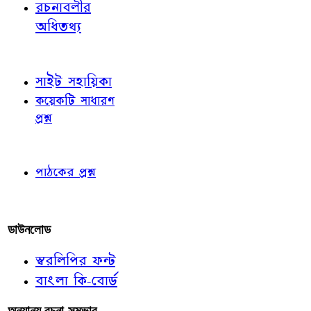
রচনাবলীর
অধিতথ্য
জ্ঞাতব্য বিষয়
সাইট সহায়িকা
কয়েকটি সাধারণ
প্রশ্ন
পাঠকের চোখে
পাঠকের প্রশ্ন
আমাদের লিখুন
ডাউনলোড
স্বরলিপির ফন্ট
বাংলা কি-বোর্ড
অন্যান্য রচনা-সম্ভার