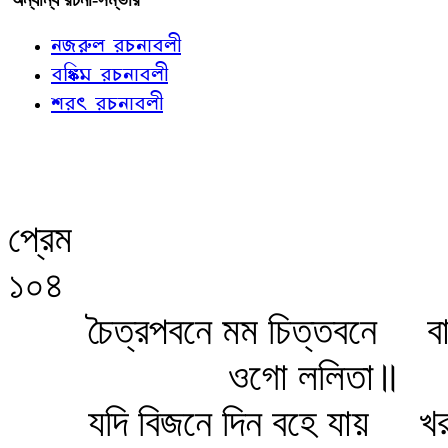
নজরুল রচনাবলী
বঙ্কিম রচনাবলী
শরৎ রচনাবলী
প্রেম
১০৪
চৈত্রপবনে মম চিত্তবনে
বা
ওগো ললিতা॥
যদি বিজনে দিন বহে যায়
খর