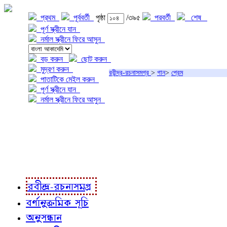
প্রথম
পূর্ববর্তী
পৃষ্ঠা
/৩৯৫
পরবর্তী
শেষ
পূর্ণ স্ক্রীনে যান
নর্মাল স্ক্রীনে ফিরে আসুন
বড় করুন
ছোট করুন
মুদ্রণ করুন
রবীন্দ্র-রচনাসমগ্র
>
গান
>
প্রেম
পাতাটিকে মেইল করুন
পূর্ণ স্ক্রীনে যান
নর্মাল স্ক্রীনে ফিরে আসুন
প্রকল্প সম্বন্ধে
প্রকল্প রূপায়ণে
রবীন্দ্র-রচনাবলী
রবীন্দ্র-রচনাসমগ্র
বর্ণানুক্রমিক সূচি
অনুসন্ধান