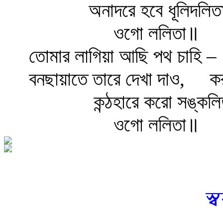
অনাদরে হবে ধূলিদলিত
ওগো ললিতা॥
তোমার লাগিয়া আছি পথ চাহি –
বনছায়াতে তারে দেখা দাও,
কর
কন্ঠহারে করো সঙ্কলি
ওগো ললিতা॥
স্