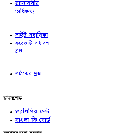
রচনাবলীর
অধিতথ্য
জ্ঞাতব্য বিষয়
সাইট সহায়িকা
কয়েকটি সাধারণ
প্রশ্ন
পাঠকের চোখে
পাঠকের প্রশ্ন
আমাদের লিখুন
ডাউনলোড
স্বরলিপির ফন্ট
বাংলা কি-বোর্ড
অন্যান্য রচনা-সম্ভার