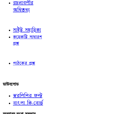
রচনাবলীর
অধিতথ্য
জ্ঞাতব্য বিষয়
সাইট সহায়িকা
কয়েকটি সাধারণ
প্রশ্ন
পাঠকের চোখে
পাঠকের প্রশ্ন
আমাদের লিখুন
ডাউনলোড
স্বরলিপির ফন্ট
বাংলা কি-বোর্ড
অন্যান্য রচনা-সম্ভার