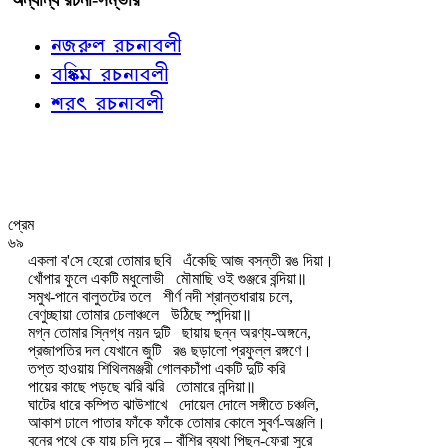
নজরুল রচনাবলী
বঙ্কিম রচনাবলী
শরৎ রচনাবলী
প্রেম
৬৯
একলা ব'সে হেরো তোমার ছবি
এঁকেছি আজ বসন্তী রঙ দিয়া।
খোঁপার ফুলে একটি মধুলোভী
মৌমাছি ওই গুঞ্জরে বন্দিয়া॥
সমুখ-পানে বালুতটের তলে
শীর্ণ নদী শ্রান্তধারায় চলে,
বেণুচ্ছায়া তোমার চেলাঞ্চলে
উঠিছে স্পন্দিয়া॥
মগ্ন তোমার স্নিগ্ধ নয়ন দুটি
ছায়ায় ছন্ন অরণ্য-অঙ্গনে,
প্রজাপতির দল যেখানে জুটি
রঙ ছড়ালো প্রফুল্ল রঙ্গণে।
তপ্ত হাওয়ায় শিথিলমঞ্জরী গোলকচাঁপা একটি দুটি করি
পায়ের কাছে পড়ছে ঝরি ঝরি
তোমারে নন্দিয়া॥
ঘাটের ধারে কম্পিত ঝাউশাখে
দোয়েল দোলে সঙ্গীতে চঞ্চলি,
আকাশ ঢালে পাতার ফাঁকে ফাঁকে তোমার কোলে সুবর্ণ-অঞ্জলি।
বনের পথে কে যায় চলি দূরে – বাঁশির ব্যথা পিছন-ফেরা সুরে