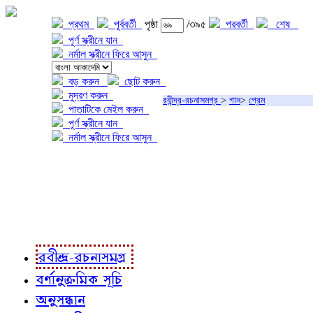
প্রথম
পূর্ববর্তী
পৃষ্ঠা
/৩৯৫
পরবর্তী
শেষ
পূর্ণ স্ক্রীনে যান
নর্মাল স্ক্রীনে ফিরে আসুন
বড় করুন
ছোট করুন
মুদ্রণ করুন
রবীন্দ্র-রচনাসমগ্র
>
গান
>
প্রেম
পাতাটিকে মেইল করুন
পূর্ণ স্ক্রীনে যান
নর্মাল স্ক্রীনে ফিরে আসুন
প্রকল্প সম্বন্ধে
প্রকল্প রূপায়ণে
রবীন্দ্র-রচনাবলী
রবীন্দ্র-রচনাসমগ্র
বর্ণানুক্রমিক সূচি
অনুসন্ধান