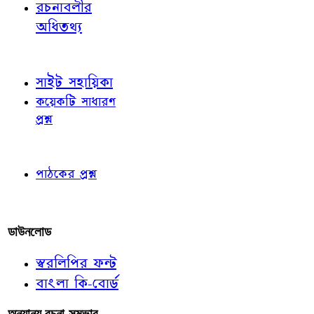
রচনাবলীর
অধিতথ্য
জ্ঞাতব্য বিষয়
সাইট সহায়িকা
কয়েকটি সাধারণ
প্রশ্ন
পাঠকের চোখে
পাঠকের প্রশ্ন
আমাদের লিখুন
ডাউনলোড
স্বরলিপির ফন্ট
বাংলা কি-বোর্ড
অন্যান্য রচনা-সম্ভার