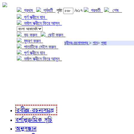
প্রথম
পূর্ববর্তী
পৃষ্ঠা
/৬১৭
পরবর্তী
শেষ
পূর্ণ স্ক্রীনে যান
নর্মাল স্ক্রীনে ফিরে আসুন
বড় করুন
ছোট করুন
মুদ্রণ করুন
রবীন্দ্র-রচনাসমগ্র
>
গান
>
পূজা
পাতাটিকে মেইল করুন
পূর্ণ স্ক্রীনে যান
নর্মাল স্ক্রীনে ফিরে আসুন
প্রকল্প সম্বন্ধে
প্রকল্প রূপায়ণে
রবীন্দ্র-রচনাবলী
রবীন্দ্র-রচনাসমগ্র
বর্ণানুক্রমিক সূচি
অনুসন্ধান