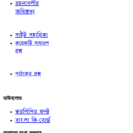
রচনাবলীর
অধিতথ্য
জ্ঞাতব্য বিষয়
সাইট সহায়িকা
কয়েকটি সাধারণ
প্রশ্ন
পাঠকের চোখে
পাঠকের প্রশ্ন
আমাদের লিখুন
ডাউনলোড
স্বরলিপির ফন্ট
বাংলা কি-বোর্ড
অন্যান্য রচনা-সম্ভার