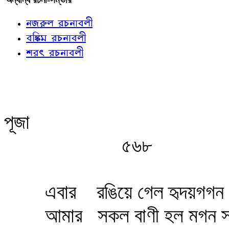
নজরুল রচনাবলী
বঙ্কিম রচনাবলী
শরৎ রচনাবলী
পূজা
৫৬৮
এবার
রঙিয়ে গেল হৃদয়গগন 
আমার
সকল বাণী হল মগন স