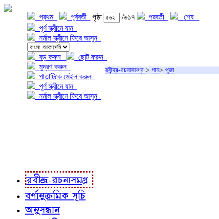
প্রথম
পূর্ববর্তী
পৃষ্ঠা
/৬১৭
পরবর্তী
শেষ
পূর্ণ স্ক্রীনে যান
নর্মাল স্ক্রীনে ফিরে আসুন
বড় করুন
ছোট করুন
মুদ্রণ করুন
রবীন্দ্র-রচনাসমগ্র
>
গান
>
পূজা
পাতাটিকে মেইল করুন
পূর্ণ স্ক্রীনে যান
নর্মাল স্ক্রীনে ফিরে আসুন
প্রকল্প সম্বন্ধে
প্রকল্প রূপায়ণে
রবীন্দ্র-রচনাবলী
রবীন্দ্র-রচনাসমগ্র
বর্ণানুক্রমিক সূচি
অনুসন্ধান