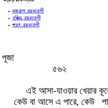
নজরুল রচনাবলী
বঙ্কিম রচনাবলী
শরৎ রচনাবলী
পূজা
৫৬২
এই আসা-যাওয়ার খেয়ার কূ
কেউ বা আসে এ পারে, কেউ
পা