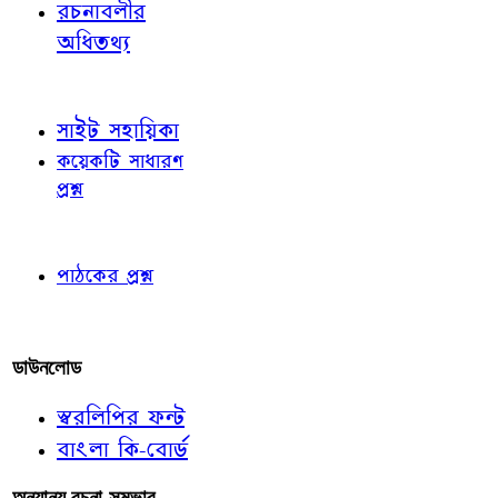
রচনাবলীর
অধিতথ্য
জ্ঞাতব্য বিষয়
সাইট সহায়িকা
কয়েকটি সাধারণ
প্রশ্ন
পাঠকের চোখে
পাঠকের প্রশ্ন
আমাদের লিখুন
ডাউনলোড
স্বরলিপির ফন্ট
বাংলা কি-বোর্ড
অন্যান্য রচনা-সম্ভার