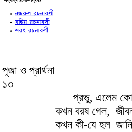
নজরুল রচনাবলী
বঙ্কিম রচনাবলী
শরৎ রচনাবলী
পূজা ও প্রার্থনা
১৩
প্রভু, এলেম কো
কখন বরষ গেল,
জীবন
কখন কী-যে হল
জানি