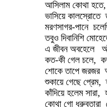
আসিলাম কোথা হতে,
ভাসিয়ে কালস্রোতে
ত
মরণসাগর-পানে
চলেছি
তবুও দিবানিশি মোহ
এ জীবন অবহেলে
আঁ
কত-কী গেল চলে,
কত
শোকে তাপে জরজর
অ
শুকায়ে গেছে প্রেম,
হ
কাঁদিয়ে হলেম সারা,
হ
কোথা গো ধ্রুবতারা