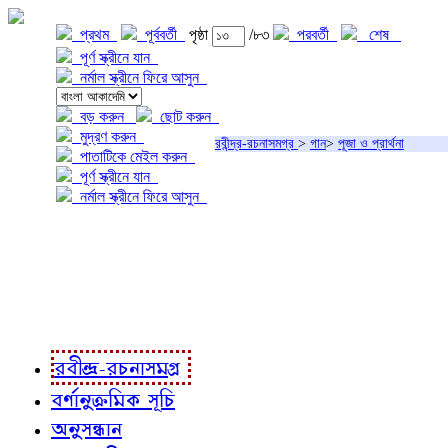
প্রথম
পূর্ববর্তী
পৃষ্ঠা
/৮৩
পরবর্তী
শেষ
পূর্ণ স্ক্রীনে যান
নর্মাল স্ক্রীনে ফিরে আসুন
বড় করুন
ছোট করুন
মুদ্রণ করুন
রবীন্দ্র-রচনাসমগ্র
>
গান
>
পূজা ও প্রার্থনা
পাতাটিকে মেইল করুন
পূর্ণ স্ক্রীনে যান
নর্মাল স্ক্রীনে ফিরে আসুন
প্রকল্প সম্বন্ধে
প্রকল্প রূপায়ণে
রবীন্দ্র-রচনাবলী
রবীন্দ্র-রচনাসমগ্র
বর্ণানুক্রমিক সূচি
অনুসন্ধান