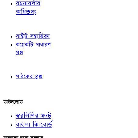
রচনাবলীর
অধিতথ্য
জ্ঞাতব্য বিষয়
সাইট সহায়িকা
কয়েকটি সাধারণ
প্রশ্ন
পাঠকের চোখে
পাঠকের প্রশ্ন
আমাদের লিখুন
ডাউনলোড
স্বরলিপির ফন্ট
বাংলা কি-বোর্ড
অন্যান্য রচনা-সম্ভার