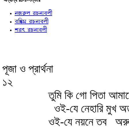
নজরুল রচনাবলী
বঙ্কিম রচনাবলী
শরৎ রচনাবলী
পূজা ও প্রার্থনা
১২
তুমি কি গো পিতা আমা
ওই-যে নেহারি মুখ অ
ওই-যে নয়নে তব
অরু