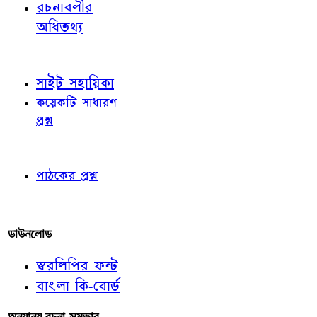
রচনাবলীর
অধিতথ্য
জ্ঞাতব্য বিষয়
সাইট সহায়িকা
কয়েকটি সাধারণ
প্রশ্ন
পাঠকের চোখে
পাঠকের প্রশ্ন
আমাদের লিখুন
ডাউনলোড
স্বরলিপির ফন্ট
বাংলা কি-বোর্ড
অন্যান্য রচনা-সম্ভার