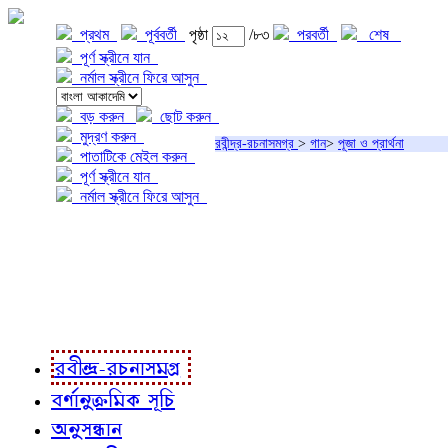
প্রথম
পূর্ববর্তী
পৃষ্ঠা
/৮৩
পরবর্তী
শেষ
পূর্ণ স্ক্রীনে যান
নর্মাল স্ক্রীনে ফিরে আসুন
বড় করুন
ছোট করুন
মুদ্রণ করুন
রবীন্দ্র-রচনাসমগ্র
>
গান
>
পূজা ও প্রার্থনা
পাতাটিকে মেইল করুন
পূর্ণ স্ক্রীনে যান
নর্মাল স্ক্রীনে ফিরে আসুন
প্রকল্প সম্বন্ধে
প্রকল্প রূপায়ণে
রবীন্দ্র-রচনাবলী
রবীন্দ্র-রচনাসমগ্র
বর্ণানুক্রমিক সূচি
অনুসন্ধান