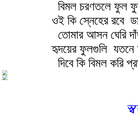
বিমল চরণতলে ফুল ফু
ওই কি স্নেহের রবে
ডা
তোমার আসন ঘেরি দাঁ
হৃদয়ের ফুলগুলি
যতনে ফ
দিবে কি বিমল করি প্
স্