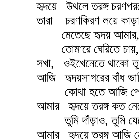
হৃদয়ে
উথলে তরঙ্গ চরণপর
তারা
চরণকিরণ লয়ে কাড়
মেতেছে হৃদয় আমার,
তোমারে ঘেরিতে চায়
সখা,
ওইখেনেতে থাকো তুম
আজি
হৃদয়সাগরের বাঁধ ভ
কোথা হতে আজি প্র
আমার
হৃদয়ে তরঙ্গ কত ন
তুমি দাঁড়াও, তুমি য
আমার
হৃদয়ে তরঙ্গ আজি 