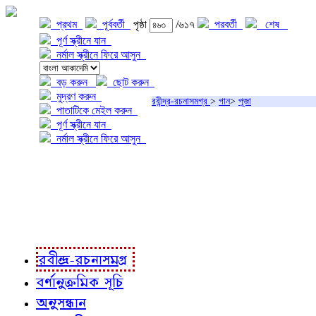
প্রথম
পূর্ববর্তী
পৃষ্ঠা
/৬১৭
পরবর্তী
শেষ
পূর্ণ স্ক্রীনে যান
নর্মাল স্ক্রীনে ফিরে আসুন
বড় করুন
ছোট করুন
মুদ্রণ করুন
রবীন্দ্র-রচনাসমগ্র
>
গান
>
পূজা
পাতাটিকে মেইল করুন
পূর্ণ স্ক্রীনে যান
নর্মাল স্ক্রীনে ফিরে আসুন
প্রকল্প সম্বন্ধে
প্রকল্প রূপায়ণে
রবীন্দ্র-রচনাবলী
রবীন্দ্র-রচনাসমগ্র
বর্ণানুক্রমিক সূচি
অনুসন্ধান