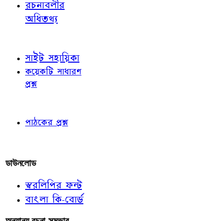
রচনাবলীর
অধিতথ্য
জ্ঞাতব্য বিষয়
সাইট সহায়িকা
কয়েকটি সাধারণ
প্রশ্ন
পাঠকের চোখে
পাঠকের প্রশ্ন
আমাদের লিখুন
ডাউনলোড
স্বরলিপির ফন্ট
বাংলা কি-বোর্ড
অন্যান্য রচনা-সম্ভার