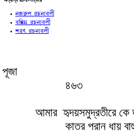
নজরুল রচনাবলী
বঙ্কিম রচনাবলী
শরৎ রচনাবলী
পূজা
৪৬৩
আমার
হৃদয়সমুদ্রতীরে কে ত
কাতর পরান ধায় বা