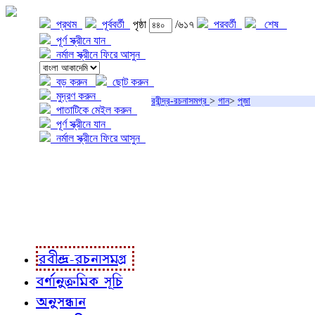
প্রথম
পূর্ববর্তী
পৃষ্ঠা
/৬১৭
পরবর্তী
শেষ
পূর্ণ স্ক্রীনে যান
নর্মাল স্ক্রীনে ফিরে আসুন
বড় করুন
ছোট করুন
মুদ্রণ করুন
রবীন্দ্র-রচনাসমগ্র
>
গান
>
পূজা
পাতাটিকে মেইল করুন
পূর্ণ স্ক্রীনে যান
নর্মাল স্ক্রীনে ফিরে আসুন
প্রকল্প সম্বন্ধে
প্রকল্প রূপায়ণে
রবীন্দ্র-রচনাবলী
রবীন্দ্র-রচনাসমগ্র
বর্ণানুক্রমিক সূচি
অনুসন্ধান