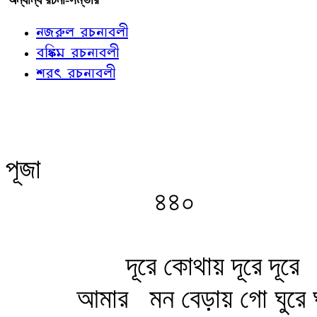
নজরুল রচনাবলী
বঙ্কিম রচনাবলী
শরৎ রচনাবলী
পূজা
৪৪০
দূরে কোথায় দূরে দূরে
আমার
মন বেড়ায় গো ঘুরে 