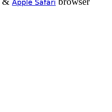
&
browser
Apple Safari