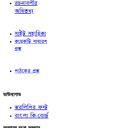
রচনাবলীর
অধিতথ্য
জ্ঞাতব্য বিষয়
সাইট সহায়িকা
কয়েকটি সাধারণ
প্রশ্ন
পাঠকের চোখে
পাঠকের প্রশ্ন
আমাদের লিখুন
ডাউনলোড
স্বরলিপির ফন্ট
বাংলা কি-বোর্ড
অন্যান্য রচনা-সম্ভার