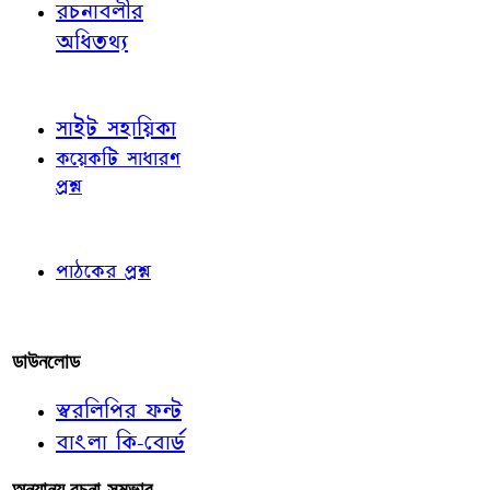
রচনাবলীর
অধিতথ্য
জ্ঞাতব্য বিষয়
সাইট সহায়িকা
কয়েকটি সাধারণ
প্রশ্ন
পাঠকের চোখে
পাঠকের প্রশ্ন
আমাদের লিখুন
ডাউনলোড
স্বরলিপির ফন্ট
বাংলা কি-বোর্ড
অন্যান্য রচনা-সম্ভার