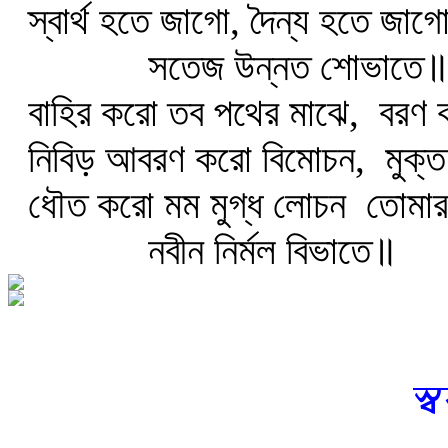
স্বার্থ হতে জাগো, দৈন্য হতে জা
সতেজ উন্নত শোভাতে
বাহির করো তব পথের মাঝে,
বরণ 
নিবিড় আবরণ করো বিমোচন,
মুক্ত
ধৌত করো মম মুগ্ধ লোচন
তোমার 
নবীন নির্মল বিভাতে॥
স্