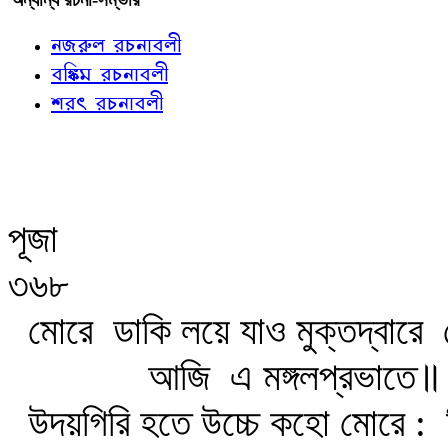
নজরুল রচনাবলী
বঙ্কিম রচনাবলী
শরৎ রচনাবলী
পূজা
৩৬৮
মোরে
ডাকি লয়ে যাও মুক্তদ্বারে
ত
আজি
এ মঙ্গলপ্রভাতে॥
উদয়গিরি হতে উচ্চে কহো মোরে :