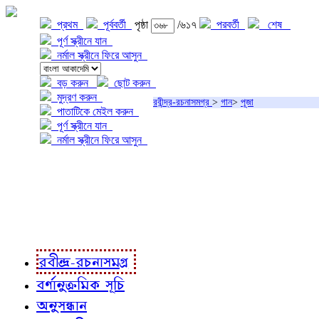
প্রথম
পূর্ববর্তী
পৃষ্ঠা
/৬১৭
পরবর্তী
শেষ
পূর্ণ স্ক্রীনে যান
নর্মাল স্ক্রীনে ফিরে আসুন
বড় করুন
ছোট করুন
মুদ্রণ করুন
রবীন্দ্র-রচনাসমগ্র
>
গান
>
পূজা
পাতাটিকে মেইল করুন
পূর্ণ স্ক্রীনে যান
নর্মাল স্ক্রীনে ফিরে আসুন
প্রকল্প সম্বন্ধে
প্রকল্প রূপায়ণে
রবীন্দ্র-রচনাবলী
রবীন্দ্র-রচনাসমগ্র
বর্ণানুক্রমিক সূচি
অনুসন্ধান