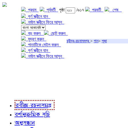
প্রথম
পূর্ববর্তী
পৃষ্ঠা
/৬১৭
পরবর্তী
শেষ
পূর্ণ স্ক্রীনে যান
নর্মাল স্ক্রীনে ফিরে আসুন
বড় করুন
ছোট করুন
মুদ্রণ করুন
রবীন্দ্র-রচনাসমগ্র
>
গান
>
পূজা
পাতাটিকে মেইল করুন
পূর্ণ স্ক্রীনে যান
নর্মাল স্ক্রীনে ফিরে আসুন
প্রকল্প সম্বন্ধে
প্রকল্প রূপায়ণে
রবীন্দ্র-রচনাবলী
রবীন্দ্র-রচনাসমগ্র
বর্ণানুক্রমিক সূচি
অনুসন্ধান