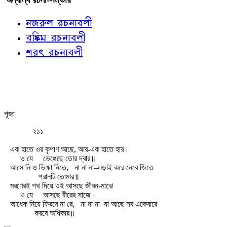
নজরুল রচনাবলী
বঙ্কিম রচনাবলী
শরৎ রচনাবলী
পূজা
২১১
এক হাতে ওর কৃপাণ আছে, আর-এক হাতে হার।
ও যে
ভেঙেছে তোর দ্বার॥
আসে নি ও ভিক্ষা নিতে,
না না না–লড়াই করে নেবে জিতে
পরানটি তোমার॥
মরণেরই পথ দিয়ে ওই আসছে জীবন-মাঝে
ও যে
আসছে বীরের সাজে।
আধেক নিয়ে ফিরবে না রে,
না না না–যা আছে সব একেবারে
করবে অধিকার॥