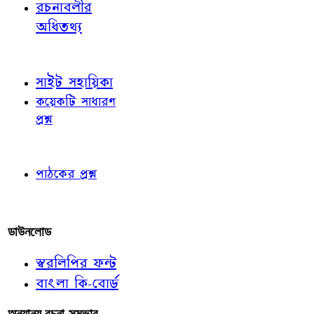
রচনাবলীর
অধিতথ্য
জ্ঞাতব্য বিষয়
সাইট সহায়িকা
কয়েকটি সাধারণ
প্রশ্ন
পাঠকের চোখে
পাঠকের প্রশ্ন
আমাদের লিখুন
ডাউনলোড
স্বরলিপির ফন্ট
বাংলা কি-বোর্ড
অন্যান্য রচনা-সম্ভার