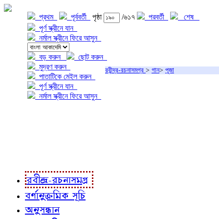
প্রথম
পূর্ববর্তী
পৃষ্ঠা
/৬১৭
পরবর্তী
শেষ
পূর্ণ স্ক্রীনে যান
নর্মাল স্ক্রীনে ফিরে আসুন
বড় করুন
ছোট করুন
মুদ্রণ করুন
রবীন্দ্র-রচনাসমগ্র
>
গান
>
পূজা
পাতাটিকে মেইল করুন
পূর্ণ স্ক্রীনে যান
নর্মাল স্ক্রীনে ফিরে আসুন
প্রকল্প সম্বন্ধে
প্রকল্প রূপায়ণে
রবীন্দ্র-রচনাবলী
রবীন্দ্র-রচনাসমগ্র
বর্ণানুক্রমিক সূচি
অনুসন্ধান