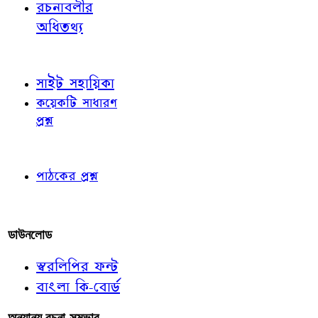
রচনাবলীর
অধিতথ্য
জ্ঞাতব্য বিষয়
সাইট সহায়িকা
কয়েকটি সাধারণ
প্রশ্ন
পাঠকের চোখে
পাঠকের প্রশ্ন
আমাদের লিখুন
ডাউনলোড
স্বরলিপির ফন্ট
বাংলা কি-বোর্ড
অন্যান্য রচনা-সম্ভার