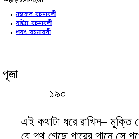
নজরুল রচনাবলী
বঙ্কিম রচনাবলী
শরৎ রচনাবলী
পূজা
১৯০
এই কথাটা ধরে রাখিস– মুক্তি
যে পথ গেছে পারের পানে সে 