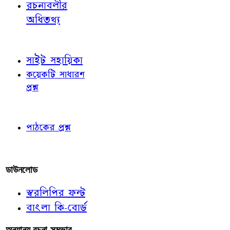
রচনাবলীর
অধিতথ্য
জ্ঞাতব্য বিষয়
সাইট সহায়িকা
কয়েকটি সাধারণ
প্রশ্ন
পাঠকের চোখে
পাঠকের প্রশ্ন
আমাদের লিখুন
ডাউনলোড
স্বরলিপির ফন্ট
বাংলা কি-বোর্ড
অন্যান্য রচনা-সম্ভার