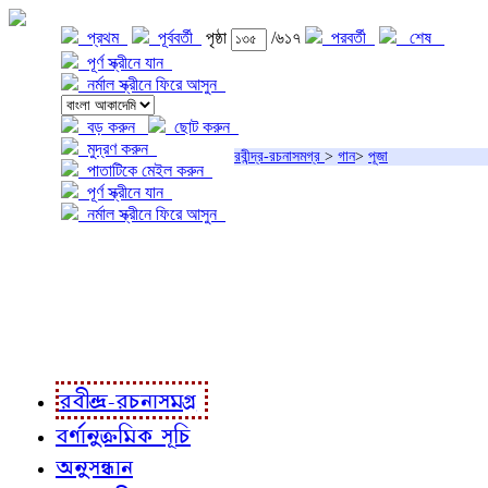
প্রথম
পূর্ববর্তী
পৃষ্ঠা
/৬১৭
পরবর্তী
শেষ
পূর্ণ স্ক্রীনে যান
নর্মাল স্ক্রীনে ফিরে আসুন
বড় করুন
ছোট করুন
মুদ্রণ করুন
রবীন্দ্র-রচনাসমগ্র
>
গান
>
পূজা
পাতাটিকে মেইল করুন
পূর্ণ স্ক্রীনে যান
নর্মাল স্ক্রীনে ফিরে আসুন
প্রকল্প সম্বন্ধে
প্রকল্প রূপায়ণে
রবীন্দ্র-রচনাবলী
রবীন্দ্র-রচনাসমগ্র
বর্ণানুক্রমিক সূচি
অনুসন্ধান