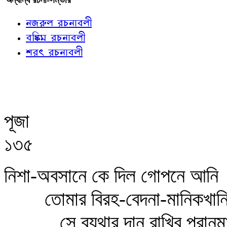
নজরুল রচনাবলী
বঙ্কিম রচনাবলী
শরৎ রচনাবলী
পূজা
১৩৫
নিশা-অবসানে কে দিল গোপনে আনি
তোমার বিরহ-বেদনা-মানিকখান
সে ব্যথার দান রাখিব পরান