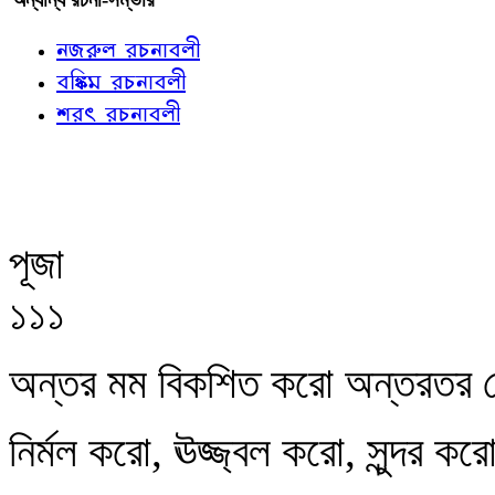
নজরুল রচনাবলী
বঙ্কিম রচনাবলী
শরৎ রচনাবলী
পূজা
১১১
অন্তর মম বিকশিত করো অন্তরতর 
নির্মল করো, ঊজ্জ্বল করো, সুন্দর ক