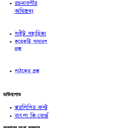
রচনাবলীর
অধিতথ্য
জ্ঞাতব্য বিষয়
সাইট সহায়িকা
কয়েকটি সাধারণ
প্রশ্ন
পাঠকের চোখে
পাঠকের প্রশ্ন
আমাদের লিখুন
ডাউনলোড
স্বরলিপির ফন্ট
বাংলা কি-বোর্ড
অন্যান্য রচনা-সম্ভার