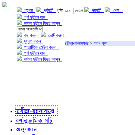
প্রথম
পূর্ববর্তী
পৃষ্ঠা
/৬১৭
পরবর্তী
শেষ
পূর্ণ স্ক্রীনে যান
নর্মাল স্ক্রীনে ফিরে আসুন
বড় করুন
ছোট করুন
মুদ্রণ করুন
রবীন্দ্র-রচনাসমগ্র
>
গান
>
পূজা
পাতাটিকে মেইল করুন
পূর্ণ স্ক্রীনে যান
নর্মাল স্ক্রীনে ফিরে আসুন
প্রকল্প সম্বন্ধে
প্রকল্প রূপায়ণে
রবীন্দ্র-রচনাবলী
রবীন্দ্র-রচনাসমগ্র
বর্ণানুক্রমিক সূচি
অনুসন্ধান