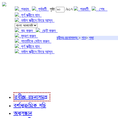
প্রথম
পূর্ববর্তী
পৃষ্ঠা
/৬১৭
পরবর্তী
শেষ
পূর্ণ স্ক্রীনে যান
নর্মাল স্ক্রীনে ফিরে আসুন
বড় করুন
ছোট করুন
মুদ্রণ করুন
রবীন্দ্র-রচনাসমগ্র
>
গান
>
পূজা
পাতাটিকে মেইল করুন
পূর্ণ স্ক্রীনে যান
নর্মাল স্ক্রীনে ফিরে আসুন
প্রকল্প সম্বন্ধে
প্রকল্প রূপায়ণে
রবীন্দ্র-রচনাবলী
রবীন্দ্র-রচনাসমগ্র
বর্ণানুক্রমিক সূচি
অনুসন্ধান