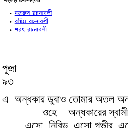
নজরুল রচনাবলী
বঙ্কিম রচনাবলী
শরৎ রচনাবলী
পূজা
৯৩
এ
অন্ধকার ডুবাও তোমার অতল অন
ওহে
অন্ধকারের স্বাম
এসো
নিবিড়, এসো গভীর, এ