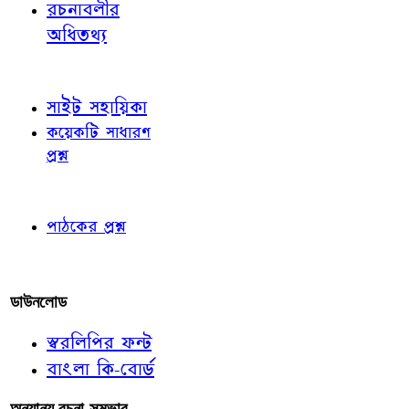
রচনাবলীর
অধিতথ্য
জ্ঞাতব্য বিষয়
সাইট সহায়িকা
কয়েকটি সাধারণ
প্রশ্ন
পাঠকের চোখে
পাঠকের প্রশ্ন
আমাদের লিখুন
ডাউনলোড
স্বরলিপির ফন্ট
বাংলা কি-বোর্ড
অন্যান্য রচনা-সম্ভার