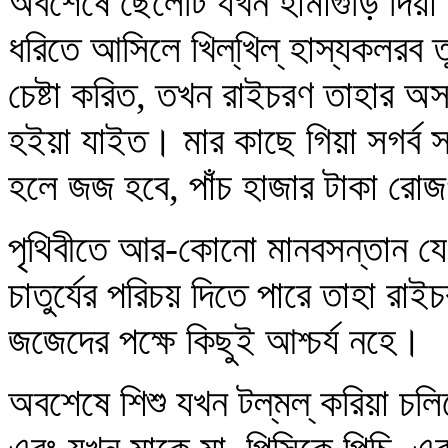
অবশেষে ছেলেটি যখন হামাগুড়ি দিয়
ধরিতে আসিলে খিল্‌খিল্‌ হাস্যকলরব ত
চেষ্টা করিত, তখন রাইচরণ তাহার অসা
হইয়া যাইত। মার কাছে গিয়া সগর্ব 
হলে জজ হবে, পাঁচ হাজার টাকা রো
পৃথিবীতে আর-কোনো মানবসন্তান যে
চাতুর্যের পরিচয় দিতে পারে তাহা রা
জজেদের পক্ষে কিছুই আশ্চর্য নহে।
অবশেষে শিশু যখন টল্‌মল্‌ করিয়া চল