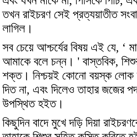
এবং যখন মাকে মা, পিসিকে পিচি, এ
তখন রাইচরণ সেই প্রত্যয়াতীত সংবা
লাগিল।
সব চেয়ে আশ্চর্যের বিষয় এই যে, ‘ ম
আমাকে বলে চন্ন। ' বাস্তবিক, শিশু
শক্ত। নিশ্চয়ই কোনো বয়স্ক লোক
দিত না, এবং দিলেও তাহার জজের পদপ্
উপস্থিত হইত।
কিছুদিন বাদে মুখে দড়ি দিয়া রাইচ
তাহাকে শিশুর সহিত কুস্তি করিতে