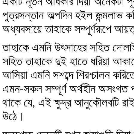
একটি নূতন অধিকার দিয়া অনেকটা প
পুত্রসন্তান অল্পদিন হইল জন্মলাভ ক
অধ্যবসায়ে তাহাকে সম্পূর্ণরূপে আ
তাহাকে এমনি উৎসাহের সহিত দোলাই
সহিত তাহাকে দুই হাতে ধরিয়া আকাশে
আসিয়া এমনি সশব্দে শিরশ্চালন করিত
এমন-সকল সম্পূর্ণ অর্থহীন অসংগত প্
থাকে যে, এই ক্ষুদ্র আনুকৌলবটি র
উঠে।