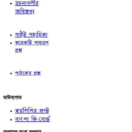
রচনাবলীর
অধিতথ্য
জ্ঞাতব্য বিষয়
সাইট সহায়িকা
কয়েকটি সাধারণ
প্রশ্ন
পাঠকের চোখে
পাঠকের প্রশ্ন
আমাদের লিখুন
ডাউনলোড
স্বরলিপির ফন্ট
বাংলা কি-বোর্ড
অন্যান্য রচনা-সম্ভার